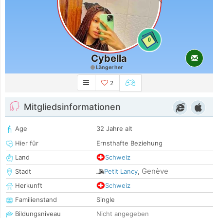
0
Cybella
Länger her
2
Mitgliedsinformationen
Age
32 Jahre alt
Hier für
Ernsthafte Beziehung
Land
Schweiz
Genève
Stadt
Petit Lancy
,
Herkunft
Schweiz
Familienstand
Single
Bildungsniveau
Nicht angegeben