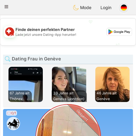
Suissi
Toggle
Mode
Login
navigation
💖
Finde deinen perfekten Partner
💖
Lade jetzt unsere Dating-App herunter!
💕
💕
Dating Frau in Genève
67 Jahre alt
33 Jahre alt
46 Jahre alt
Thônex
Geneva (Jonction)
Genève
Gesperrt
0/1