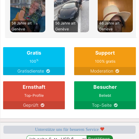
58 Jahre alt
56 Jahre alt
46 Jahre alt
Genève
Genève
Genève
Gratis
Support
%
100
100% gratis
Gratisdienste
Moderation
Ernsthaft
Besucher
Top-Profile
Beliebt
Geprüft
Top-Seite
Unterstütze uns für besseren Service