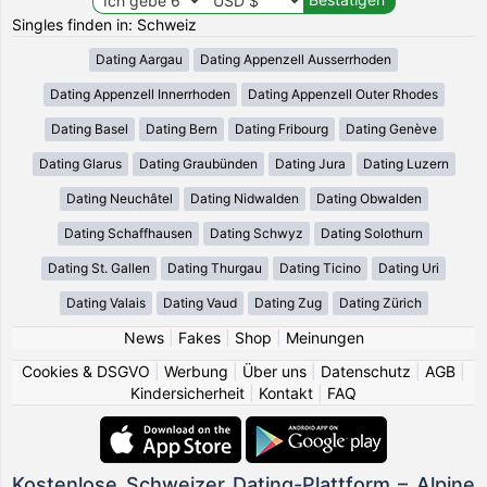
Singles finden in: Schweiz
Dating Aargau
Dating Appenzell Ausserrhoden
Dating Appenzell Innerrhoden
Dating Appenzell Outer Rhodes
Dating Basel
Dating Bern
Dating Fribourg
Dating Genève
Dating Glarus
Dating Graubünden
Dating Jura
Dating Luzern
Dating Neuchâtel
Dating Nidwalden
Dating Obwalden
Dating Schaffhausen
Dating Schwyz
Dating Solothurn
Dating St. Gallen
Dating Thurgau
Dating Ticino
Dating Uri
Dating Valais
Dating Vaud
Dating Zug
Dating Zürich
News
|
Fakes
|
Shop
|
Meinungen
Cookies & DSGVO
|
Werbung
|
Über uns
|
Datenschutz
|
AGB
|
Kindersicherheit
|
Kontakt
|
FAQ
Kostenlose Schweizer Dating-Plattform – Alpine