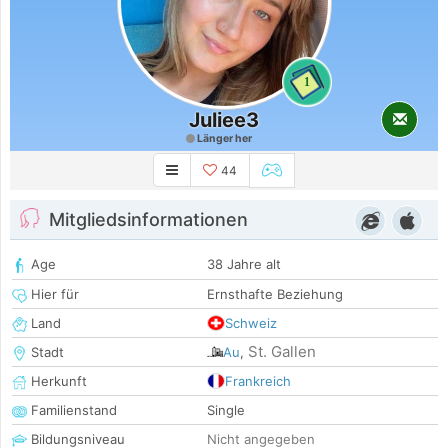
1
Juliee3
Länger her
44
Mitgliedsinformationen
Age
38 Jahre alt
Hier für
Ernsthafte Beziehung
Land
Schweiz
St. Gallen
Stadt
Au
,
Herkunft
Frankreich
Familienstand
Single
Bildungsniveau
Nicht angegeben