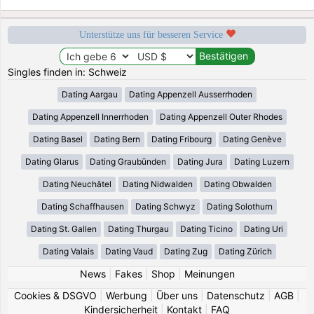
Unterstütze uns für besseren Service
Singles finden in: Schweiz
Dating Aargau
Dating Appenzell Ausserrhoden
Dating Appenzell Innerrhoden
Dating Appenzell Outer Rhodes
Dating Basel
Dating Bern
Dating Fribourg
Dating Genève
Dating Glarus
Dating Graubünden
Dating Jura
Dating Luzern
Dating Neuchâtel
Dating Nidwalden
Dating Obwalden
Dating Schaffhausen
Dating Schwyz
Dating Solothurn
Dating St. Gallen
Dating Thurgau
Dating Ticino
Dating Uri
Dating Valais
Dating Vaud
Dating Zug
Dating Zürich
News
|
Fakes
|
Shop
|
Meinungen
Cookies & DSGVO
|
Werbung
|
Über uns
|
Datenschutz
|
AGB
|
Kindersicherheit
|
Kontakt
|
FAQ