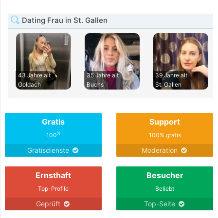
Dating Frau in St. Gallen
43 Jahre alt
35 Jahre alt
39 Jahre alt
Goldach
Buchs
St. Gallen
Gratis
Support
%
100
100% gratis
Gratisdienste
Moderation
Ernsthaft
Besucher
Top-Profile
Beliebt
Geprüft
Top-Seite