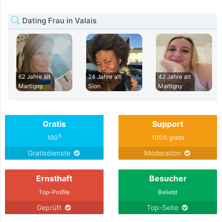
Dating Frau in Valais
62 Jahre alt
24 Jahre alt
42 Jahre alt
Martigny
Sion
Martigny
Gratis
Support
%
100
100% gratis
Gratisdienste
Moderation
Ernsthaft
Besucher
Top-Profile
Beliebt
Geprüft
Top-Seite