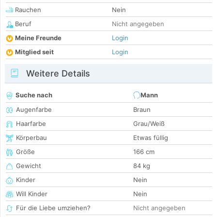
Rauchen
Nein
Beruf
Nicht angegeben
Meine Freunde
Login
Mitglied seit
Login
Weitere Details
Suche nach
Mann
Augenfarbe
Braun
Haarfarbe
Grau/Weiß
Körperbau
Etwas füllig
Größe
166 cm
Gewicht
84 kg
Kinder
Nein
Will Kinder
Nein
Für die Liebe umziehen?
Nicht angegeben