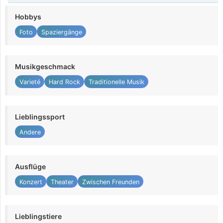
Hobbys
Foto
Spaziergänge
Musikgeschmack
Varieté
Hard Rock
Traditionelle Musik
Lieblingssport
Andere
Ausflüge
Konzert
Theater
Zwischen Freunden
Lieblingstiere