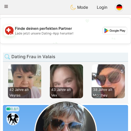
Suissi
Toggle
Mode
Login
navigation
💖
💖
Finde deinen perfekten Partner
Lade jetzt unsere Dating-App herunter!
💕
💕
Dating Frau in Valais
42 Jahre alt
43 Jahre alt
38 Jahre alt
Veyras
Vex
Monthey
0.8/1