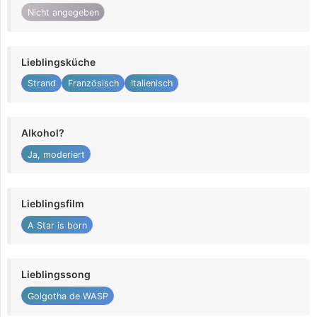
Nicht angegeben
Lieblingsküche
Strand
Französisch
Italienisch
Alkohol?
Ja, moderiert
Lieblingsfilm
A Star is born
Lieblingssong
Golgotha de WASP