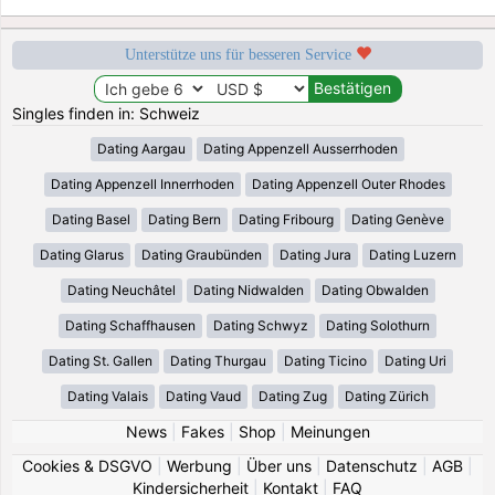
Unterstütze uns für besseren Service
Singles finden in: Schweiz
Dating Aargau
Dating Appenzell Ausserrhoden
Dating Appenzell Innerrhoden
Dating Appenzell Outer Rhodes
Dating Basel
Dating Bern
Dating Fribourg
Dating Genève
Dating Glarus
Dating Graubünden
Dating Jura
Dating Luzern
Dating Neuchâtel
Dating Nidwalden
Dating Obwalden
Dating Schaffhausen
Dating Schwyz
Dating Solothurn
Dating St. Gallen
Dating Thurgau
Dating Ticino
Dating Uri
Dating Valais
Dating Vaud
Dating Zug
Dating Zürich
News
|
Fakes
|
Shop
|
Meinungen
Cookies & DSGVO
|
Werbung
|
Über uns
|
Datenschutz
|
AGB
|
Kindersicherheit
|
Kontakt
|
FAQ