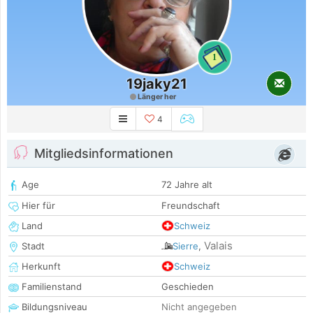
1
19jaky21
Länger her
4
Mitgliedsinformationen
Age
72 Jahre alt
Hier für
Freundschaft
Land
Schweiz
Valais
Stadt
Sierre
,
Herkunft
Schweiz
Familienstand
Geschieden
Bildungsniveau
Nicht angegeben