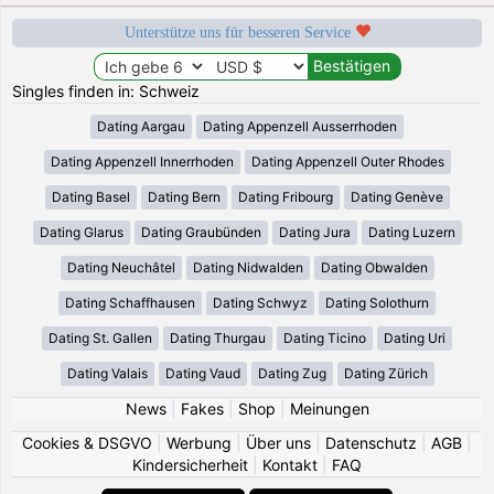
Unterstütze uns für besseren Service
Singles finden in: Schweiz
Dating Aargau
Dating Appenzell Ausserrhoden
Dating Appenzell Innerrhoden
Dating Appenzell Outer Rhodes
Dating Basel
Dating Bern
Dating Fribourg
Dating Genève
Dating Glarus
Dating Graubünden
Dating Jura
Dating Luzern
Dating Neuchâtel
Dating Nidwalden
Dating Obwalden
Dating Schaffhausen
Dating Schwyz
Dating Solothurn
Dating St. Gallen
Dating Thurgau
Dating Ticino
Dating Uri
Dating Valais
Dating Vaud
Dating Zug
Dating Zürich
News
|
Fakes
|
Shop
|
Meinungen
Cookies & DSGVO
|
Werbung
|
Über uns
|
Datenschutz
|
AGB
|
Kindersicherheit
|
Kontakt
|
FAQ