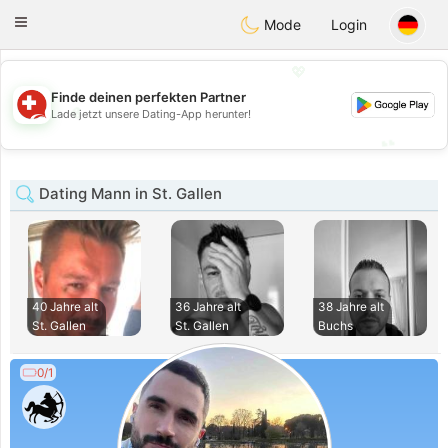
Suissi
Toggle
Mode
Login
navigation
💖
Finde deinen perfekten Partner
💖
Lade jetzt unsere Dating-App herunter!
💕
💕
Dating Mann in St. Gallen
40 Jahre alt
36 Jahre alt
38 Jahre alt
St. Gallen
St. Gallen
Buchs
0/1