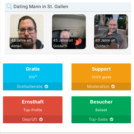
Dating Mann in St. Gallen
48 Jahre alt
45 Jahre alt
63 Jahre alt
Abtwil
Goldach
Goldach
Gratis
Support
%
100
100% gratis
Gratisdienste
Moderation
Ernsthaft
Besucher
Top-Profile
Beliebt
Geprüft
Top-Seite