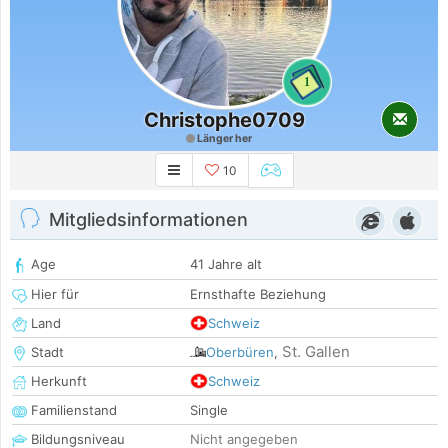
1
Christophe0709
Länger her
10
Mitgliedsinformationen
Age
41 Jahre alt
Hier für
Ernsthafte Beziehung
Land
Schweiz
St. Gallen
Stadt
Oberbüren
,
Herkunft
Schweiz
Familienstand
Single
Bildungsniveau
Nicht angegeben