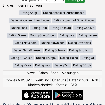
Singles finden in: Schweiz
Dating Aargau
Dating Appenzell Ausserrhoden
Dating Appenzell Innerrhoden
Dating Appenzell Outer Rhodes
Dating Basel
Dating Bern
Dating Fribourg
Dating Genève
Dating Glarus
Dating Graubünden
Dating Jura
Dating Luzern
Dating Neuchâtel
Dating Nidwalden
Dating Obwalden
Dating Schaffhausen
Dating Schwyz
Dating Solothurn
Dating St. Gallen
Dating Thurgau
Dating Ticino
Dating Uri
Dating Valais
Dating Vaud
Dating Zug
Dating Zürich
News
|
Fakes
|
Shop
|
Meinungen
Cookies & DSGVO
|
Werbung
|
Über uns
|
Datenschutz
|
AGB
|
Kindersicherheit
|
Kontakt
|
FAQ
Kostenlose Schweizer Dating-Plattform – Alpine