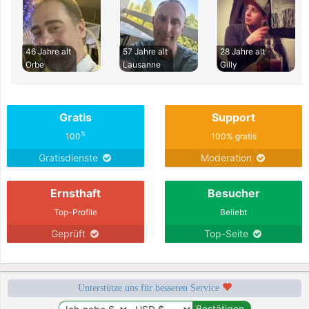
46 Jahre alt
57 Jahre alt
28 Jahre alt
Orbe
Lausanne
Gilly
Gratis
Support
%
100
100% gratis
Gratisdienste
Moderation
Ernsthaft
Besucher
Top-Profile
Beliebt
Geprüft
Top-Seite
Unterstütze uns für besseren Service