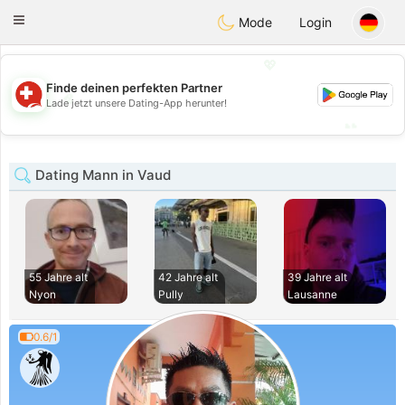
Suissi
Toggle
Mode
Login
navigation
💖
Finde deinen perfekten Partner
💖
Lade jetzt unsere Dating-App herunter!
💕
💕
Dating Mann in Vaud
55 Jahre alt
42 Jahre alt
39 Jahre alt
Nyon
Pully
Lausanne
0.6/1