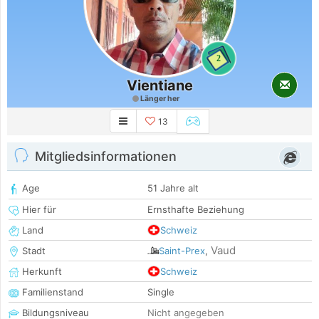
2
Vientiane
Länger her
13
Mitgliedsinformationen
Age
51 Jahre alt
Hier für
Ernsthafte Beziehung
Land
Schweiz
Vaud
Stadt
Saint-Prex
,
Herkunft
Schweiz
Familienstand
Single
Bildungsniveau
Nicht angegeben