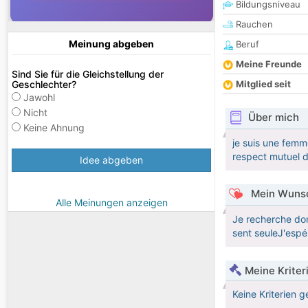
Bildungsniveau
Rauchen
Meinung abgeben
Beruf
Meine Freunde
Sind Sie für die Gleichstellung der
Geschlechter?
Mitglied seit
Jawohl
Nicht
Über mich
Keine Ahnung
je suis une femme
respect mutuel de 
Idee abgeben
Mein Wunsc
Alle Meinungen anzeigen
Je recherche donc
sent seuleJ'espé
Meine Kriter
Keine Kriterien g