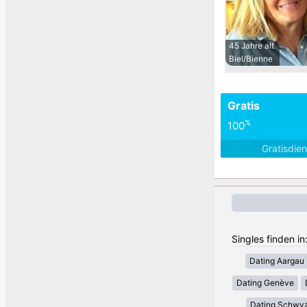
45 Jahre alt
Biel/Bienne
Gratis
%
100
Gratisdie
Singles finden i
Dating Aargau
Dating Genève
Dating Schwy