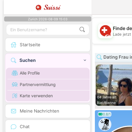
Suissi
Zurich 2026-08-09 15:03
Finde de
Lade jetz
Startseite
Dating Frau i
Suchen
Alle Profile
Partnervermittlung
Karte verwenden
64 Jahre alt
Biel/Bienne
Meine Nachrichten
0.8/1
Chat