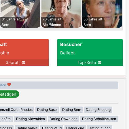
31 Jahre alt
70 Jahre alt
50 Jahre alt
Bern
Biel/Bienne
Bern
aft
Besucher
ofile
Beliebt
Geprüft
Top-Seite
rvice
enzell Outer Rhodes
Dating Basel
Dating Bern
Dating Fribourg
uchâtel
Dating Nidwalden
Dating Obwalden
Dating Schaffhausen
ting Uri
Dating Valais
Dating Vaud
Dating Zug
Dating Zürich