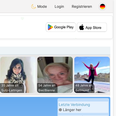
Mode
Login
Registrieren
💖
💕
35 Jahre alt
54 Jahre alt
48 Jahre alt
Sutz-Lattrigen
Biel/Bienne
Bellmund
Letzte Verbindung
Länger her