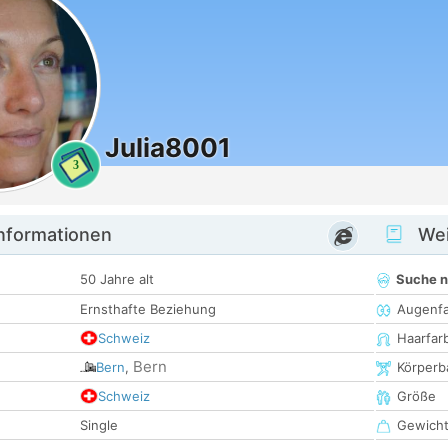
Julia8001
3
informationen
Wei
50 Jahre alt
Suche 
Ernsthafte Beziehung
Augenf
Schweiz
Haarfar
Bern
Bern
,
Körperb
Schweiz
Größe
Single
Gewich