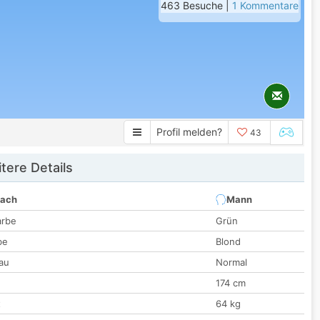
463 Besuche |
1 Kommentare
Profil melden?
43
tere Details
nach
Mann
arbe
Grün
be
Blond
au
Normal
174 cm
t
64 kg