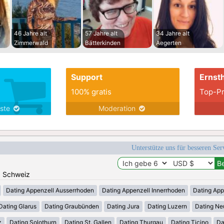
46 Jahre alt
57 Jahre alt
34 Jahre alt
Zimmerwald
Bätterkinden
Aegerten
Support
Ernsth
100% gratis
Top-Pr
nste
Moderation
Unterstütze uns für besseren Se
n: Schweiz
Dating Appenzell Ausserrhoden
Dating Appenzell Innerrhoden
Dating App
Dating Glarus
Dating Graubünden
Dating Jura
Dating Luzern
Dating Ne
z
Dating Solothurn
Dating St. Gallen
Dating Thurgau
Dating Ticino
Da