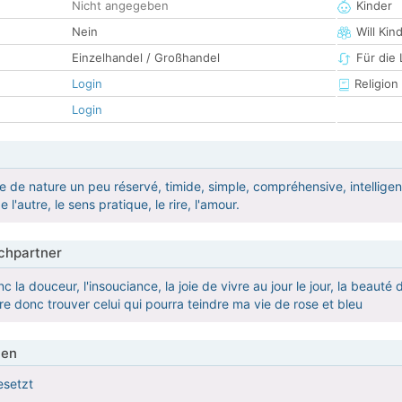
Nicht angegeben
Kinder
Nein
Will Kin
Einzelhandel / Großhandel
Für die
Login
Religion
Login
 de nature un peu réservé, timide, simple, compréhensive, intelligente
l'autre, le sens pratique, le rire, l'amour.
hpartner
 la douceur, l'insouciance, la joie de vivre au jour le jour, la beauté
re donc trouver celui qui pourra teindre ma vie de rose et bleu
ien
esetzt