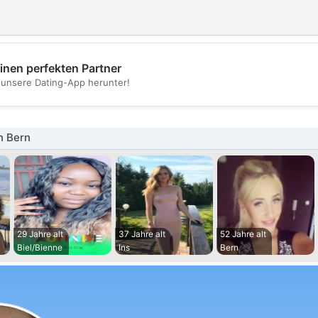
inen perfekten Partner
💖
t unsere Dating-App herunter!
💕
n Bern
29 Jahre alt
37 Jahre alt
52 Jahre alt
Biel/Bienne
Ins
Bern