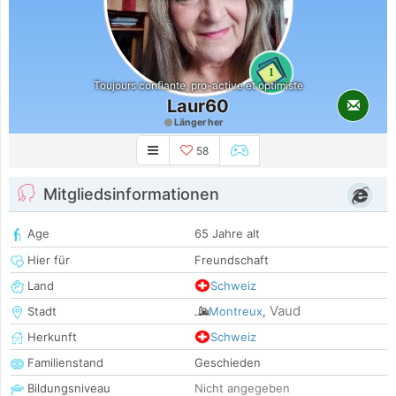
1
Toujours confiante, pro-active et optimiste
Laur60
Länger her
58
Mitgliedsinformationen
Age
65 Jahre alt
Hier für
Freundschaft
Land
Schweiz
Vaud
Stadt
Montreux
,
Herkunft
Schweiz
Familienstand
Geschieden
Bildungsniveau
Nicht angegeben