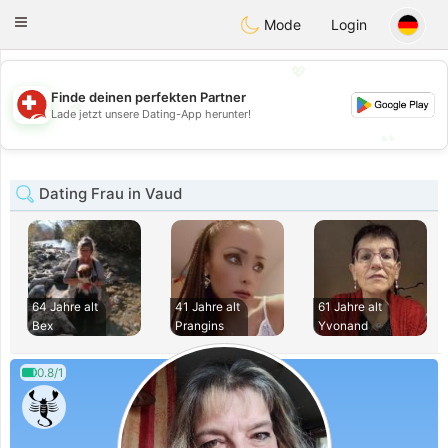
Suissi
Toggle
Mode
Login
navigation
💖
Finde deinen perfekten Partner
💖
Lade jetzt unsere Dating-App herunter!
💕
💕
Dating Frau in Vaud
64 Jahre alt
41 Jahre alt
61 Jahre alt
Bex
Prangins
Yvonand
0.8/1