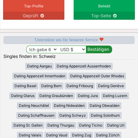
Top-Profile
Beliebt
Geprüft
Top-Seite
Unterstütze uns für besseren Service
Singles finden in: Schweiz
Dating Aargau
Dating Appenzell Ausserrhoden
Dating Appenzell Innerrhoden
Dating Appenzell Outer Rhodes
Dating Basel
Dating Bern
Dating Fribourg
Dating Genève
Dating Glarus
Dating Graubünden
Dating Jura
Dating Luzern
Dating Neuchâtel
Dating Nidwalden
Dating Obwalden
Dating Schaffhausen
Dating Schwyz
Dating Solothurn
Dating St. Gallen
Dating Thurgau
Dating Ticino
Dating Uri
Dating Valais
Dating Vaud
Dating Zug
Dating Zürich