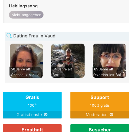
Lieblingssong
Nicht angegeben
Dating Frau in Vaud
50 Jahre alt
64 Jahre alt
65 Jahre alt
Cheseaux-sur-La
Bex
Yverdon-les-Bai
Gratis
Support
%
100
100% gratis
Gratisdienste
Moderation
Ernsthaft
Besucher