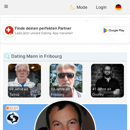
Suissi
Toggle
Mode
Login
navigation
💖
Finde deinen perfekten Partner
💖
Lade jetzt unsere Dating-App herunter!
💕
💕
Dating Mann in Fribourg
69 Jahre alt
69 Jahre alt
41 Jahre alt
Tatroz
Fribourg
Grolley
0.6/1