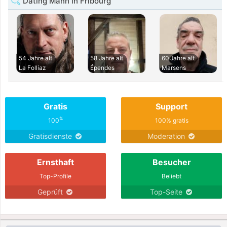
Dating Mann in Fribourg
54 Jahre alt
58 Jahre alt
60 Jahre alt
La Folliaz
Épendes
Marsens
Gratis
Support
%
100
100% gratis
Gratisdienste
Moderation
Ernsthaft
Besucher
Top-Profile
Beliebt
Geprüft
Top-Seite