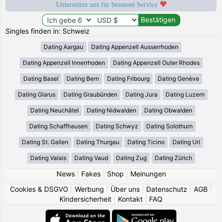
Unterstütze uns für besseren Service
Singles finden in: Schweiz
Dating Aargau
Dating Appenzell Ausserrhoden
Dating Appenzell Innerrhoden
Dating Appenzell Outer Rhodes
Dating Basel
Dating Bern
Dating Fribourg
Dating Genève
Dating Glarus
Dating Graubünden
Dating Jura
Dating Luzern
Dating Neuchâtel
Dating Nidwalden
Dating Obwalden
Dating Schaffhausen
Dating Schwyz
Dating Solothurn
Dating St. Gallen
Dating Thurgau
Dating Ticino
Dating Uri
Dating Valais
Dating Vaud
Dating Zug
Dating Zürich
News
|
Fakes
|
Shop
|
Meinungen
Cookies & DSGVO
|
Werbung
|
Über uns
|
Datenschutz
|
AGB
|
Kindersicherheit
|
Kontakt
|
FAQ