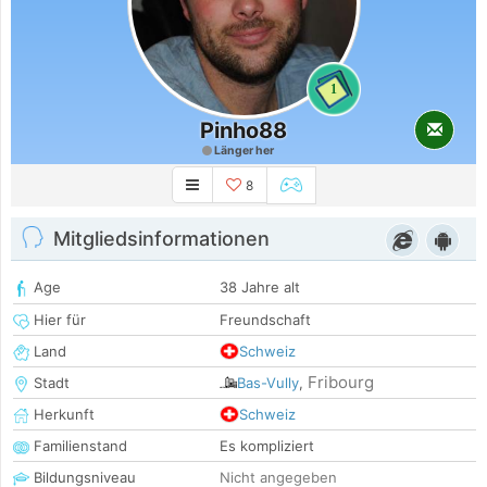
1
Pinho88
Länger her
8
Mitgliedsinformationen
Age
38 Jahre alt
Hier für
Freundschaft
Land
Schweiz
Fribourg
Stadt
Bas-Vully
,
Herkunft
Schweiz
Familienstand
Es kompliziert
Bildungsniveau
Nicht angegeben