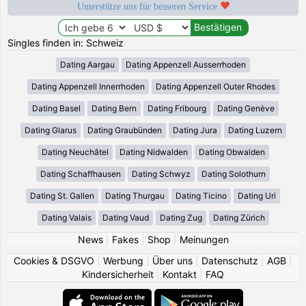
Unterstütze uns für besseren Service
Singles finden in: Schweiz
Dating Aargau
Dating Appenzell Ausserrhoden
Dating Appenzell Innerrhoden
Dating Appenzell Outer Rhodes
Dating Basel
Dating Bern
Dating Fribourg
Dating Genève
Dating Glarus
Dating Graubünden
Dating Jura
Dating Luzern
Dating Neuchâtel
Dating Nidwalden
Dating Obwalden
Dating Schaffhausen
Dating Schwyz
Dating Solothurn
Dating St. Gallen
Dating Thurgau
Dating Ticino
Dating Uri
Dating Valais
Dating Vaud
Dating Zug
Dating Zürich
News
|
Fakes
|
Shop
|
Meinungen
Cookies & DSGVO
|
Werbung
|
Über uns
|
Datenschutz
|
AGB
|
Kindersicherheit
|
Kontakt
|
FAQ