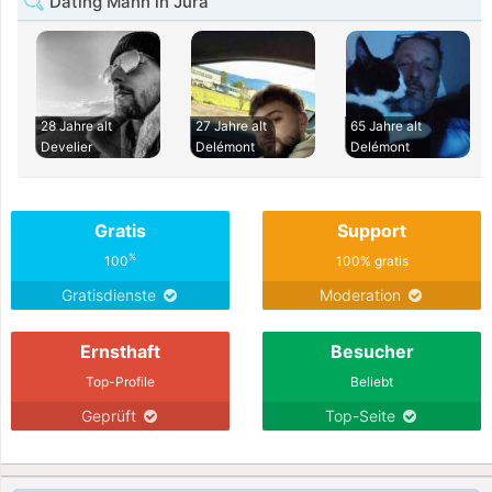
Dating Mann in Jura
28 Jahre alt
27 Jahre alt
65 Jahre alt
Develier
Delémont
Delémont
Gratis
Support
%
100
100% gratis
Gratisdienste
Moderation
Ernsthaft
Besucher
Top-Profile
Beliebt
Geprüft
Top-Seite