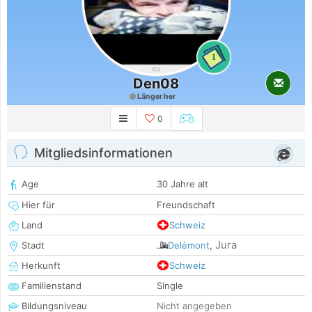
1
Den08
Länger her
0
Mitgliedsinformationen
Age
30 Jahre alt
Hier für
Freundschaft
Land
Schweiz
Jura
Stadt
Delémont
,
Herkunft
Schweiz
Familienstand
Single
Bildungsniveau
Nicht angegeben