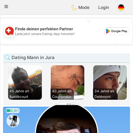
Suissi
Toggle
Mode
Login
navigation
💖
Finde deinen perfekten Partner
💖
Lade jetzt unsere Dating-App herunter!
💕
💕
Dating Mann in Jura
45 Jahre alt
40 Jahre alt
34 Jahre alt
Bassecourt
Courrendlin
Delémont
0.8/1