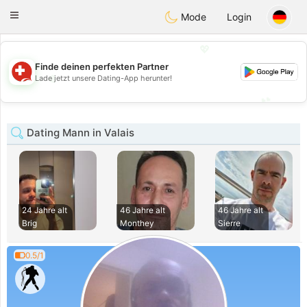
Suissi
Toggle
Mode
Login
navigation
💖
Finde deinen perfekten Partner
💖
Lade jetzt unsere Dating-App herunter!
💕
💕
Dating Mann in Valais
24 Jahre alt
46 Jahre alt
46 Jahre alt
Brig
Monthey
Sierre
0.5/1