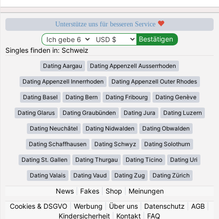
Unterstütze uns für besseren Service
Singles finden in: Schweiz
Dating Aargau
Dating Appenzell Ausserrhoden
Dating Appenzell Innerrhoden
Dating Appenzell Outer Rhodes
Dating Basel
Dating Bern
Dating Fribourg
Dating Genève
Dating Glarus
Dating Graubünden
Dating Jura
Dating Luzern
Dating Neuchâtel
Dating Nidwalden
Dating Obwalden
Dating Schaffhausen
Dating Schwyz
Dating Solothurn
Dating St. Gallen
Dating Thurgau
Dating Ticino
Dating Uri
Dating Valais
Dating Vaud
Dating Zug
Dating Zürich
News
|
Fakes
|
Shop
|
Meinungen
Cookies & DSGVO
|
Werbung
|
Über uns
|
Datenschutz
|
AGB
|
Kindersicherheit
|
Kontakt
|
FAQ