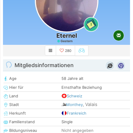
1
Eternel
Gestern
280
Mitgliedsinformationen
Age
58 Jahre alt
Hier für
Ernsthafte Beziehung
Land
Schweiz
Valais
Stadt
Monthey
,
Herkunft
Frankreich
Familienstand
Single
Bildungsniveau
Nicht angegeben