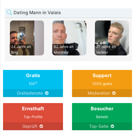
Dating Mann in Valais
24 Jahre alt
42 Jahre alt
27 Jahre alt
Brig
Monthey
Verbier
Gratis
Support
%
100
100% gratis
Gratisdienste
Moderation
Ernsthaft
Besucher
Top-Profile
Beliebt
Geprüft
Top-Seite