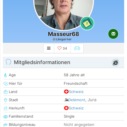
1
Masseur68
Länger her
34
Mitgliedsinformationen
Age
58 Jahre alt
Hier für
Freundschaft
Land
Schweiz
Jura
Stadt
Delémont
,
Herkunft
Schweiz
Familienstand
Single
Bildungsniveau
Nicht angegeben