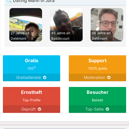
Dating Mann in Jura
27 Jahre alt
45 Jahre alt
56 Jahre alt
Delémont
Bassecourt
Delémont
Gratis
Support
%
100
100% gratis
Gratisdienste
Moderation
Ernsthaft
Besucher
Top-Profile
Beliebt
Geprüft
Top-Seite