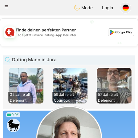
Suissi
Toggle
Mode
Login
navigation
💖
Finde deinen perfekten Partner
💖
Lade jetzt unsere Dating-App herunter!
💕
💕
Dating Mann in Jura
32 Jahre alt
59 Jahre alt
57 Jahre alt
Delémont
Courroux
Delémont
0.9/1