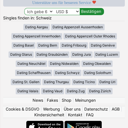
Unterstütze uns für besseren Service
Singles finden in: Schweiz
Dating Aargau
Dating Appenzell Ausserrhoden
Dating Appenzell Innerrhoden
Dating Appenzell Outer Rhodes
Dating Basel
Dating Bern
Dating Fribourg
Dating Genève
Dating Glarus
Dating Graubünden
Dating Jura
Dating Luzern
Dating Neuchâtel
Dating Nidwalden
Dating Obwalden
Dating Schaffhausen
Dating Schwyz
Dating Solothurn
Dating St. Gallen
Dating Thurgau
Dating Ticino
Dating Uri
Dating Valais
Dating Vaud
Dating Zug
Dating Zürich
News
|
Fakes
|
Shop
|
Meinungen
Cookies & DSGVO
|
Werbung
|
Über uns
|
Datenschutz
|
AGB
|
Kindersicherheit
|
Kontakt
|
FAQ