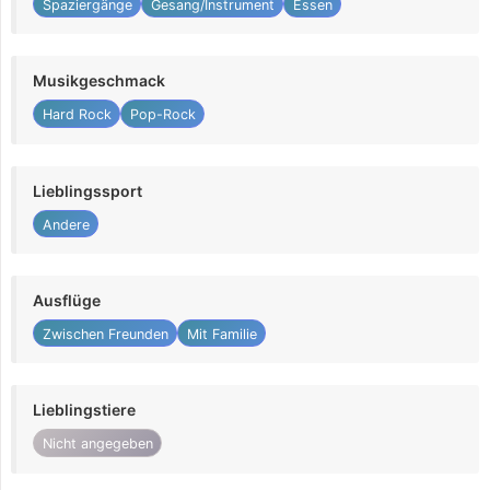
Spaziergänge
Gesang/Instrument
Essen
Musikgeschmack
Hard Rock
Pop-Rock
Lieblingssport
Andere
Ausflüge
Zwischen Freunden
Mit Familie
Lieblingstiere
Nicht angegeben