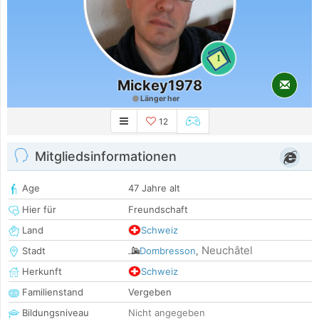
1
Mickey1978
Länger her
12
Mitgliedsinformationen
Age
47 Jahre alt
Hier für
Freundschaft
Land
Schweiz
Neuchâtel
Stadt
Dombresson
,
Herkunft
Schweiz
Familienstand
Vergeben
Bildungsniveau
Nicht angegeben