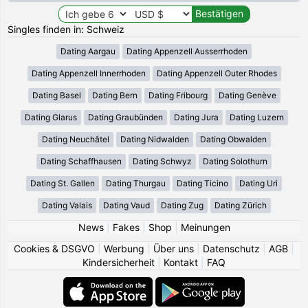
Singles finden in: Schweiz
Dating Aargau
Dating Appenzell Ausserrhoden
Dating Appenzell Innerrhoden
Dating Appenzell Outer Rhodes
Dating Basel
Dating Bern
Dating Fribourg
Dating Genève
Dating Glarus
Dating Graubünden
Dating Jura
Dating Luzern
Dating Neuchâtel
Dating Nidwalden
Dating Obwalden
Dating Schaffhausen
Dating Schwyz
Dating Solothurn
Dating St. Gallen
Dating Thurgau
Dating Ticino
Dating Uri
Dating Valais
Dating Vaud
Dating Zug
Dating Zürich
News
|
Fakes
|
Shop
|
Meinungen
Cookies & DSGVO
|
Werbung
|
Über uns
|
Datenschutz
|
AGB
|
Kindersicherheit
|
Kontakt
|
FAQ