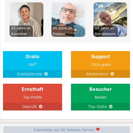
35 Jahre alt
65 Jahre alt
48 Jahre alt
Auvernier
Peseux
Dombresson
Gratis
Support
%
100
100% gratis
Gratisdienste
Moderation
Ernsthaft
Besucher
Top-Profile
Beliebt
Geprüft
Top-Seite
Unterstütze uns für besseren Service