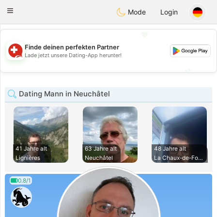
Suissi
Toggle
Mode
Login
navigation
💖
Finde deinen perfekten Partner
💖
Lade jetzt unsere Dating-App herunter!
💕
💕
Dating Mann in Neuchâtel
41 Jahre alt
63 Jahre alt
48 Jahre alt
Lignières
Neuchâtel
La Chaux-de-Fonds
0.8/1