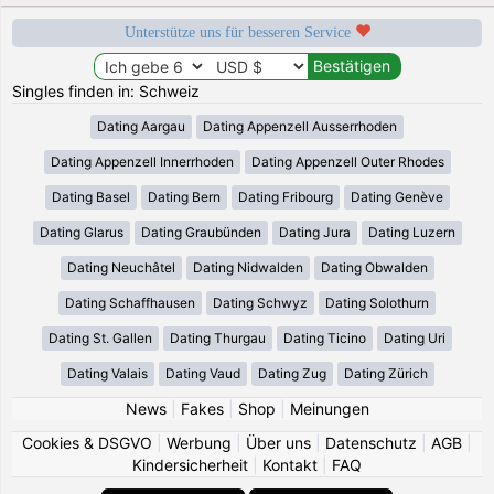
Unterstütze uns für besseren Service
Singles finden in: Schweiz
Dating Aargau
Dating Appenzell Ausserrhoden
Dating Appenzell Innerrhoden
Dating Appenzell Outer Rhodes
Dating Basel
Dating Bern
Dating Fribourg
Dating Genève
Dating Glarus
Dating Graubünden
Dating Jura
Dating Luzern
Dating Neuchâtel
Dating Nidwalden
Dating Obwalden
Dating Schaffhausen
Dating Schwyz
Dating Solothurn
Dating St. Gallen
Dating Thurgau
Dating Ticino
Dating Uri
Dating Valais
Dating Vaud
Dating Zug
Dating Zürich
News
|
Fakes
|
Shop
|
Meinungen
Cookies & DSGVO
|
Werbung
|
Über uns
|
Datenschutz
|
AGB
|
Kindersicherheit
|
Kontakt
|
FAQ