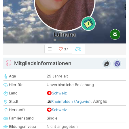
1
Lumana
Länger her
37
Mitgliedsinformationen
Age
29 Jahre alt
Hier für
Unverbindliche Beziehung
Land
Schweiz
Aargau
Stadt
Rheinfelden (Argovie)
,
Herkunft
Schweiz
Familienstand
Single
Bildungsniveau
Nicht angegeben