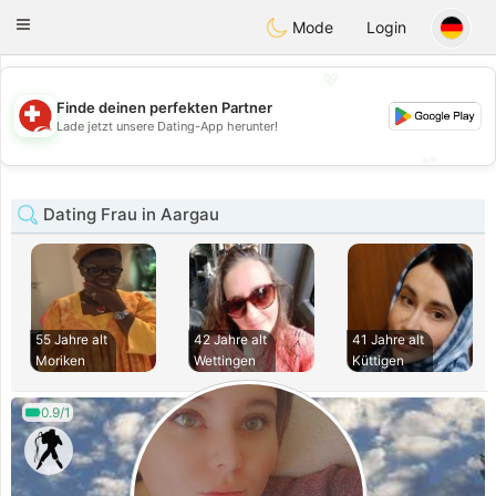
Suissi
Toggle
Mode
Login
navigation
💖
Finde deinen perfekten Partner
💖
Lade jetzt unsere Dating-App herunter!
💕
💕
Dating Frau in Aargau
55 Jahre alt
42 Jahre alt
41 Jahre alt
Moriken
Wettingen
Küttigen
0.9/1