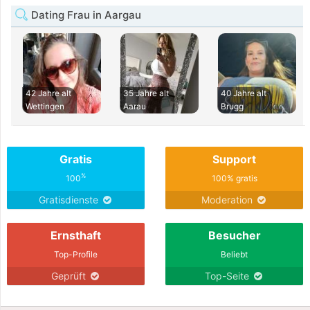
Dating Frau in Aargau
42 Jahre alt
35 Jahre alt
40 Jahre alt
Wettingen
Aarau
Brugg
Gratis
Support
%
100
100% gratis
Gratisdienste
Moderation
Ernsthaft
Besucher
Top-Profile
Beliebt
Geprüft
Top-Seite