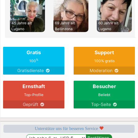
45 Jahre alt
69 Jahre alt
60 Jahre alt
Lugano
Bellinzona
Lugano
Gratis
Support
%
100
100% gratis
Gratisdienste
Moderation
Ernsthaft
Besucher
Top-Profile
Beliebt
Geprüft
Top-Seite
Unterstütze uns für besseren Service