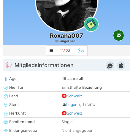
0
Roxana007
Länger her
23
Mitgliedsinformationen
Age
49 Jahre alt
Hier für
Ernsthafte Beziehung
Land
Schweiz
Ticino
Stadt
Lugano
,
Herkunft
Schweiz
Familienstand
Single
Bildungsniveau
Nicht angegeben