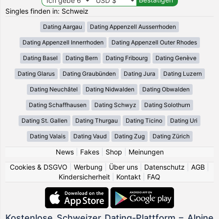
Singles finden in: Schweiz
Dating Aargau
Dating Appenzell Ausserrhoden
Dating Appenzell Innerrhoden
Dating Appenzell Outer Rhodes
Dating Basel
Dating Bern
Dating Fribourg
Dating Genève
Dating Glarus
Dating Graubünden
Dating Jura
Dating Luzern
Dating Neuchâtel
Dating Nidwalden
Dating Obwalden
Dating Schaffhausen
Dating Schwyz
Dating Solothurn
Dating St. Gallen
Dating Thurgau
Dating Ticino
Dating Uri
Dating Valais
Dating Vaud
Dating Zug
Dating Zürich
News
|
Fakes
|
Shop
|
Meinungen
Cookies & DSGVO
|
Werbung
|
Über uns
|
Datenschutz
|
AGB
|
Kindersicherheit
|
Kontakt
|
FAQ
Kostenlose Schweizer Dating-Plattform – Alpine