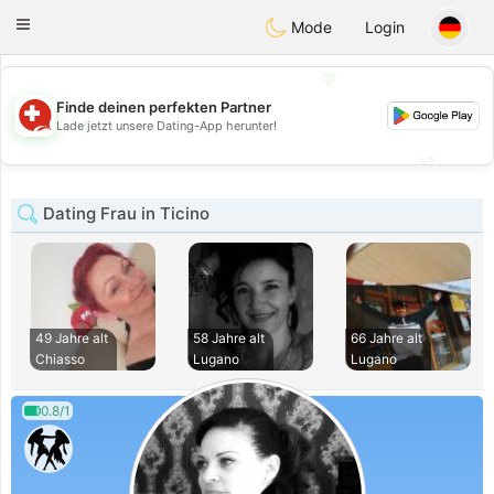
Suissi
Toggle
Mode
Login
navigation
💖
Finde deinen perfekten Partner
💖
Lade jetzt unsere Dating-App herunter!
💕
💕
Dating Frau in Ticino
49 Jahre alt
58 Jahre alt
66 Jahre alt
Chiasso
Lugano
Lugano
0.8/1