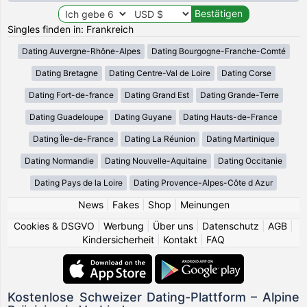
Singles finden in: Frankreich
Dating Auvergne-Rhône-Alpes
Dating Bourgogne-Franche-Comté
Dating Bretagne
Dating Centre-Val de Loire
Dating Corse
Dating Fort-de-france
Dating Grand Est
Dating Grande-Terre
Dating Guadeloupe
Dating Guyane
Dating Hauts-de-France
Dating Île-de-France
Dating La Réunion
Dating Martinique
Dating Normandie
Dating Nouvelle-Aquitaine
Dating Occitanie
Dating Pays de la Loire
Dating Provence-Alpes-Côte d Azur
News
|
Fakes
|
Shop
|
Meinungen
Cookies & DSGVO
|
Werbung
|
Über uns
|
Datenschutz
|
AGB
|
Kindersicherheit
|
Kontakt
|
FAQ
Kostenlose Schweizer Dating-Plattform – Alpine