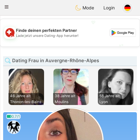
Suissi
Toggle
Mode
Login
navigation
💖
Finde deinen perfekten Partner
💖
Lade jetzt unsere Dating-App herunter!
💕
💕
Dating Frau in Auvergne-Rhône-Alpes
46 Jahre alt
38 Jahre alt
58 Jahre alt
Thonon-les-Bains
Moulins
Lyon
0.7/1