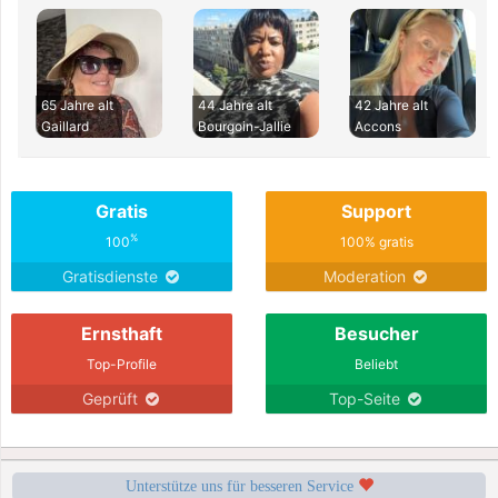
65 Jahre alt
44 Jahre alt
42 Jahre alt
Gaillard
Bourgoin-Jallie
Accons
Gratis
Support
%
100
100% gratis
Gratisdienste
Moderation
Ernsthaft
Besucher
Top-Profile
Beliebt
Geprüft
Top-Seite
Unterstütze uns für besseren Service