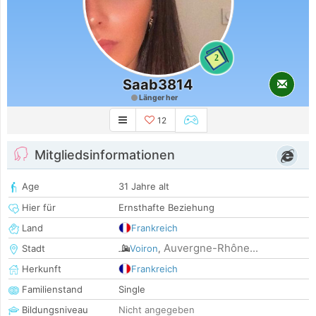
2
Saab3814
Länger her
12
Mitgliedsinformationen
Age
31 Jahre alt
Hier für
Ernsthafte Beziehung
Land
Frankreich
Auvergne-Rhône...
Stadt
Voiron
,
Herkunft
Frankreich
Familienstand
Single
Bildungsniveau
Nicht angegeben