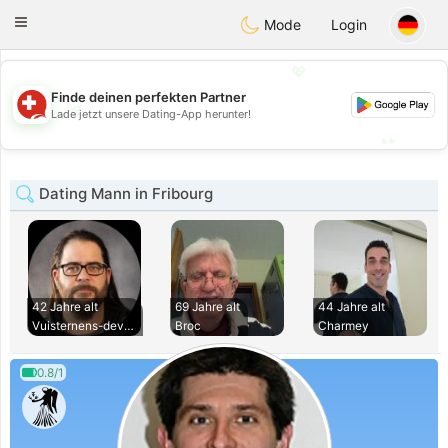
Suissi
Toggle
Mode
Login
navigation
💖
Finde deinen perfekten Partner
💖
Lade jetzt unsere Dating-App herunter!
💕
💕
Dating Mann in Fribourg
42 Jahre alt
69 Jahre alt
44 Jahre alt
Vuisternens-devant
Broc
Charmey
0.8/1