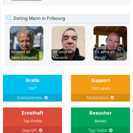
Dating Mann in Fribourg
60 Jahre alt
60 Jahre alt
63 Jahre alt
Saint-Sylvestre
Marsens
Pringy
Gratis
Support
%
100
100% gratis
Gratisdienste
Moderation
Ernsthaft
Besucher
Top-Profile
Beliebt
Geprüft
Top-Seite