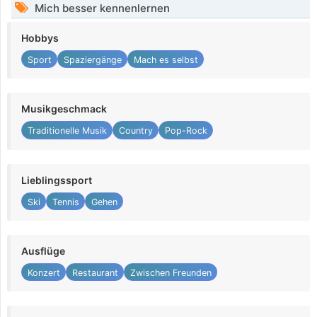
Mich besser kennenlernen
Hobbys
Sport
Spaziergänge
Mach es selbst
Musikgeschmack
Traditionelle Musik
Country
Pop-Rock
Lieblingssport
Ski
Tennis
Gehen
Ausflüge
Konzert
Restaurant
Zwischen Freunden