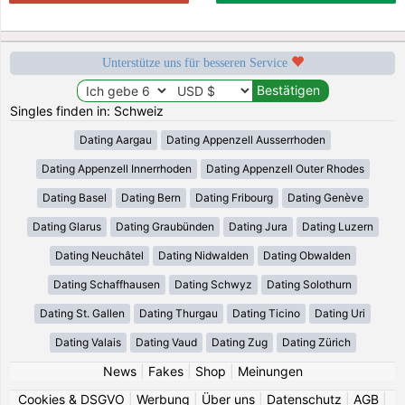
Unterstütze uns für besseren Service
Singles finden in: Schweiz
Dating Aargau
Dating Appenzell Ausserrhoden
Dating Appenzell Innerrhoden
Dating Appenzell Outer Rhodes
Dating Basel
Dating Bern
Dating Fribourg
Dating Genève
Dating Glarus
Dating Graubünden
Dating Jura
Dating Luzern
Dating Neuchâtel
Dating Nidwalden
Dating Obwalden
Dating Schaffhausen
Dating Schwyz
Dating Solothurn
Dating St. Gallen
Dating Thurgau
Dating Ticino
Dating Uri
Dating Valais
Dating Vaud
Dating Zug
Dating Zürich
News
|
Fakes
|
Shop
|
Meinungen
Cookies & DSGVO
|
Werbung
|
Über uns
|
Datenschutz
|
AGB
|