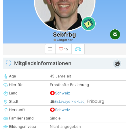
1
Sebfrbg
Länger her
15
Mitgliedsinformationen
Age
45 Jahre alt
Hier für
Ernsthafte Beziehung
Land
Schweiz
Fribourg
Stadt
Estavayer-le-Lac
,
Herkunft
Schweiz
Familienstand
Single
Bildungsniveau
Nicht angegeben