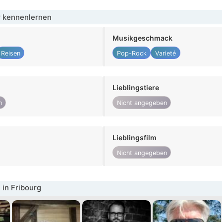
 kennenlernen
Musikgeschmack
Reisen
Pop-Rock
Varieté
Lieblingstiere
n
Nicht angegeben
Lieblingsfilm
Nicht angegeben
in Fribourg