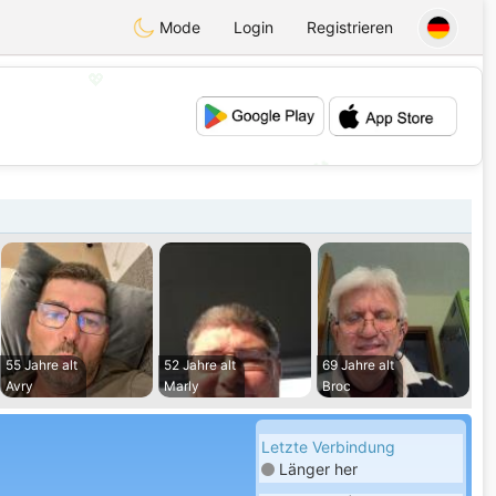
Mode
Login
Registrieren
💖
💕
55 Jahre alt
52 Jahre alt
69 Jahre alt
Avry
Marly
Broc
Letzte Verbindung
Länger her