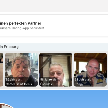
inen perfekten Partner
💖
t unsere Dating-App herunter!
💕
n Fribourg
66 Jahre alt
58 Jahre alt
63 Jahre alt
Châtel-Saint-Denis
Épendes
Pringy