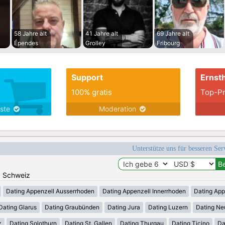
58 Jahre alt
41 Jahre alt
69 Jahre alt
Épendes
Grolley
Fribourg
Support
Ernsth
100% gratis
Top-Pr
nste
Moderation
Unterstütze uns für besseren Se
n: Schweiz
Dating Appenzell Ausserrhoden
Dating Appenzell Innerrhoden
Dating App
Dating Glarus
Dating Graubünden
Dating Jura
Dating Luzern
Dating Ne
z
Dating Solothurn
Dating St. Gallen
Dating Thurgau
Dating Ticino
Da