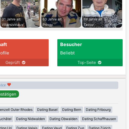
31 Jahre alt
63 Jahre alt
69 Jahre alt
Villarsiviriaux
Pringy
Tatroz
aft
Besucher
ofile
Beliebt
Geprüft
Top-Seite
rvice
enzell Outer Rhodes
Dating Basel
Dating Bern
Dating Fribourg
uchâtel
Dating Nidwalden
Dating Obwalden
Dating Schaffhausen
ting Uri
Dating Valais
Dating Vaud
Dating Zug
Dating Zürich