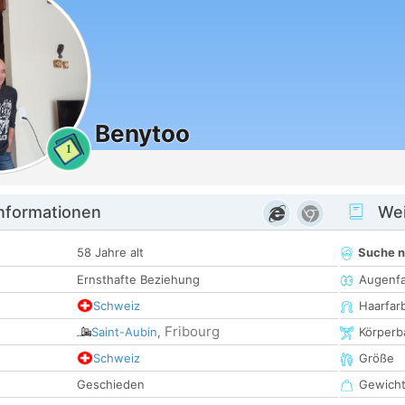
Benytoo
1
informationen
Wei
58 Jahre alt
Suche 
Ernsthafte Beziehung
Augenf
Schweiz
Haarfar
Fribourg
Saint-Aubin
,
Körperb
Schweiz
Größe
Geschieden
Gewich