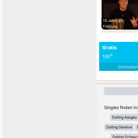
19 Jahre alt
Fribourg
Gratis
%
100
Gratisdie
Singles finden i
Dating Aargau
Dating Genève
Dating Schwy