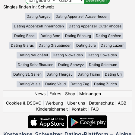
Singles finden in: Schweiz
Dating Aargau
Dating Appenzell Ausserrhoden
Dating Appenzell Innerrhoden
Dating Appenzell Outer Rhodes
Dating Basel
Dating Bern
Dating Fribourg
Dating Genève
Dating Glarus
Dating Graubünden
Dating Jura
Dating Luzern
Dating Neuchâtel
Dating Nidwalden
Dating Obwalden
Dating Schaffhausen
Dating Schwyz
Dating Solothurn
Dating St. Gallen
Dating Thurgau
Dating Ticino
Dating Uri
Dating Valais
Dating Vaud
Dating Zug
Dating Zürich
News
|
Fakes
|
Shop
|
Meinungen
Cookies & DSGVO
|
Werbung
|
Über uns
|
Datenschutz
|
AGB
|
Kindersicherheit
|
Kontakt
|
FAQ
Kostenlose Schweizer Dating-Plattform – Alpine