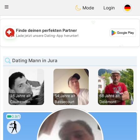
Suissi
Toggle
Mode
Login
navigation
💖
Finde deinen perfekten Partner
💖
Lade jetzt unsere Dating-App herunter!
💕
💕
Dating Mann in Jura
36 Jahre alt
54 Jahre alt
68 Jahre alt
Courrendlin
Bassecourt
Delémont
0.9/1