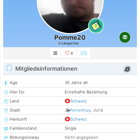
1
Pomme20
Länger her
8
Mitgliedsinformationen
Age
35 Jahre alt
Hier für
Ernsthafte Beziehung
Land
Schweiz
Jura
Stadt
Porrentruy
,
Herkunft
Schweiz
Familienstand
Single
Bildungsniveau
Nicht angegeben