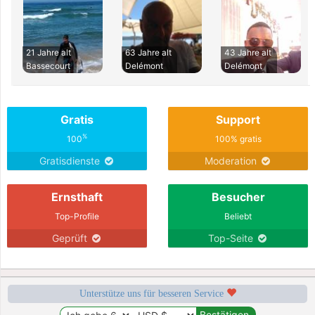
21 Jahre alt
63 Jahre alt
43 Jahre alt
Bassecourt
Delémont
Delémont
Gratis
Support
%
100
100% gratis
Gratisdienste
Moderation
Ernsthaft
Besucher
Top-Profile
Beliebt
Geprüft
Top-Seite
Unterstütze uns für besseren Service