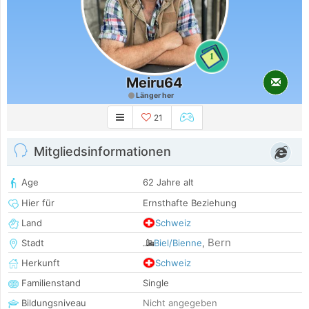
1
Meiru64
Länger her
21
Mitgliedsinformationen
Age
62 Jahre alt
Hier für
Ernsthafte Beziehung
Land
Schweiz
Bern
Stadt
Biel/Bienne
,
Herkunft
Schweiz
Familienstand
Single
Bildungsniveau
Nicht angegeben