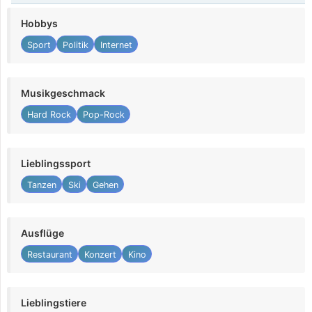
Hobbys
Sport
Politik
Internet
Musikgeschmack
Hard Rock
Pop-Rock
Lieblingssport
Tanzen
Ski
Gehen
Ausflüge
Restaurant
Konzert
Kino
Lieblingstiere