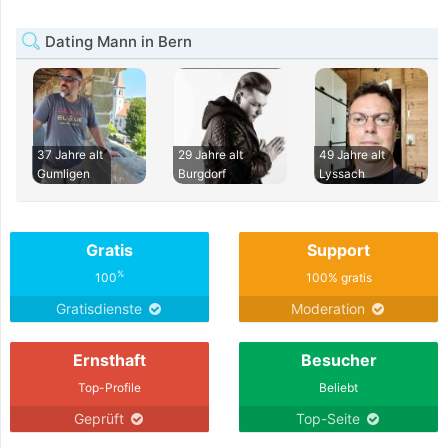
Dating Mann in Bern
37 Jahre alt
29 Jahre alt
49 Jahre alt
Gumligen
Burgdorf
Lyssach
Gratis
Support
%
100
100% gratis
Gratisdienste
Moderation
Ernsthaft
Besucher
Top-Profile
Beliebt
Geprüft
Top-Seite