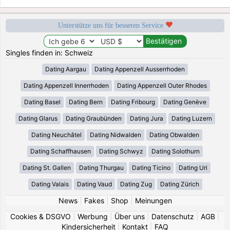
Unterstütze uns für besseren Service
Singles finden in: Schweiz
Dating Aargau
Dating Appenzell Ausserrhoden
Dating Appenzell Innerrhoden
Dating Appenzell Outer Rhodes
Dating Basel
Dating Bern
Dating Fribourg
Dating Genève
Dating Glarus
Dating Graubünden
Dating Jura
Dating Luzern
Dating Neuchâtel
Dating Nidwalden
Dating Obwalden
Dating Schaffhausen
Dating Schwyz
Dating Solothurn
Dating St. Gallen
Dating Thurgau
Dating Ticino
Dating Uri
Dating Valais
Dating Vaud
Dating Zug
Dating Zürich
News
|
Fakes
|
Shop
|
Meinungen
Cookies & DSGVO
|
Werbung
|
Über uns
|
Datenschutz
|
AGB
|
Kindersicherheit
|
Kontakt
|
FAQ