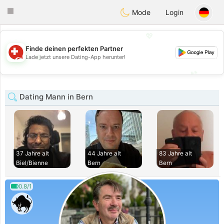
Suissi
Toggle
Mode
Login
navigation
💖
Finde deinen perfekten Partner
💖
Lade jetzt unsere Dating-App herunter!
💕
💕
Dating Mann in Bern
37 Jahre alt
44 Jahre alt
83 Jahre alt
Biel/Bienne
Bern
Bern
0.8/1