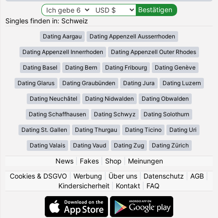
Singles finden in: Schweiz
Dating Aargau
Dating Appenzell Ausserrhoden
Dating Appenzell Innerrhoden
Dating Appenzell Outer Rhodes
Dating Basel
Dating Bern
Dating Fribourg
Dating Genève
Dating Glarus
Dating Graubünden
Dating Jura
Dating Luzern
Dating Neuchâtel
Dating Nidwalden
Dating Obwalden
Dating Schaffhausen
Dating Schwyz
Dating Solothurn
Dating St. Gallen
Dating Thurgau
Dating Ticino
Dating Uri
Dating Valais
Dating Vaud
Dating Zug
Dating Zürich
News
|
Fakes
|
Shop
|
Meinungen
Cookies & DSGVO
|
Werbung
|
Über uns
|
Datenschutz
|
AGB
|
Kindersicherheit
|
Kontakt
|
FAQ