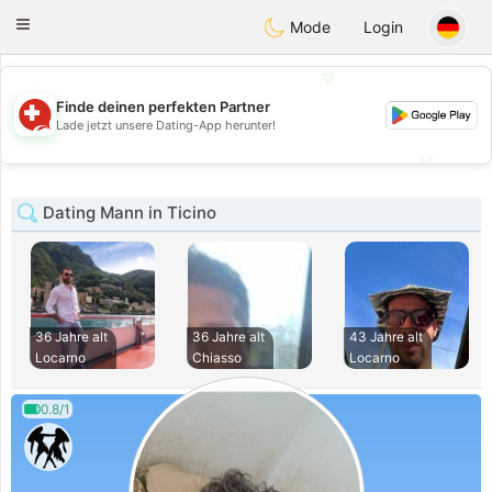
Suissi
Toggle
Mode
Login
navigation
💖
Finde deinen perfekten Partner
💖
Lade jetzt unsere Dating-App herunter!
💕
💕
Dating Mann in Ticino
36 Jahre alt
36 Jahre alt
43 Jahre alt
Locarno
Chiasso
Locarno
0.8/1