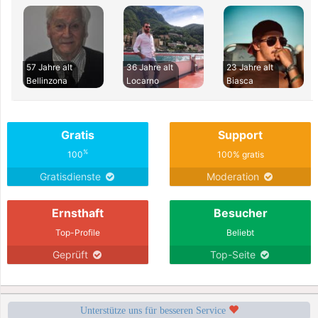
57 Jahre alt
36 Jahre alt
23 Jahre alt
Bellinzona
Locarno
Biasca
Gratis
Support
%
100
100% gratis
Gratisdienste
Moderation
Ernsthaft
Besucher
Top-Profile
Beliebt
Geprüft
Top-Seite
Unterstütze uns für besseren Service