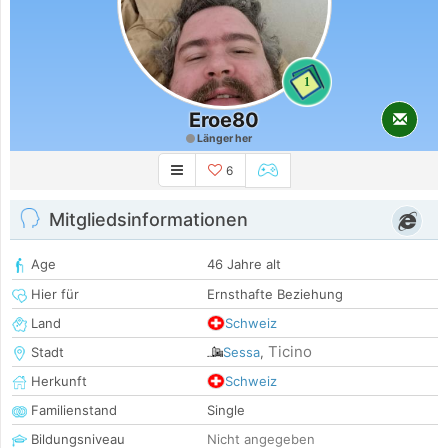
1
Eroe80
Länger her
6
Mitgliedsinformationen
Age
46 Jahre alt
Hier für
Ernsthafte Beziehung
Land
Schweiz
Ticino
Stadt
Sessa
,
Herkunft
Schweiz
Familienstand
Single
Bildungsniveau
Nicht angegeben