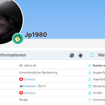
Jp1980
1
informationen
Wei
46 Jahre alt
Suche 
Unverbindliche Beziehung
Augenf
Schweiz
Haarfar
Bern
Tramelan
,
Körperb
Schweiz
Größe
Single
Gewich