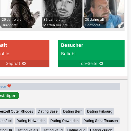
29 Jahre alt
35 Jahre alt
39 Jahre alt
Burgdorf
Matten bei Inte
Cormoret
aft
Besucher
ofile
Beliebt
Geprüft
Top-Seite
rvice
enzell Outer Rhodes
Dating Basel
Dating Bern
Dating Fribourg
uchâtel
Dating Nidwalden
Dating Obwalden
Dating Schaffhausen
ting Uri
Dating Valais
Dating Vaud
Dating Zug
Dating Zürich