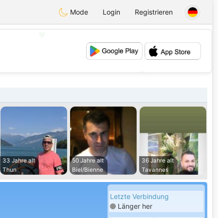
Mode
Login
Registrieren
💖
💕
33 Jahre alt
50 Jahre alt
36 Jahre alt
Thun
Biel/Bienne
Tavannes
Letzte Verbindung
Länger her