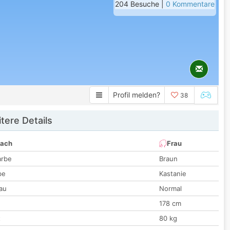
204 Besuche |
0 Kommentare
Profil melden?
38
tere Details
nach
Frau
arbe
Braun
be
Kastanie
au
Normal
178 cm
t
80 kg