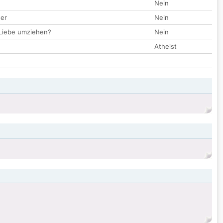
Nein
der
Nein
 Liebe umziehen?
Nein
Atheist