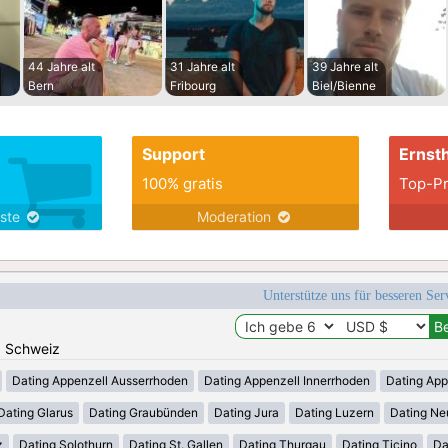
44 Jahre alt
31 Jahre alt
39 Jahre alt
Bern
Fribourg
Biel/Bienne
Support
Ernsth
100% gratis
Top-Pr
nste
Moderation
Unterstütze uns für besseren Se
n: Schweiz
Dating Appenzell Ausserrhoden
Dating Appenzell Innerrhoden
Dating App
Dating Glarus
Dating Graubünden
Dating Jura
Dating Luzern
Dating Ne
z
Dating Solothurn
Dating St. Gallen
Dating Thurgau
Dating Ticino
Da