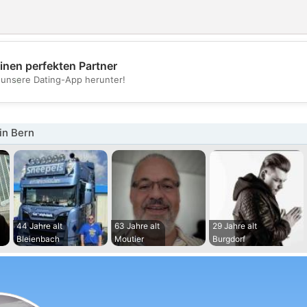
inen perfekten Partner
💖
t unsere Dating-App herunter!
💕
in Bern
44 Jahre alt
63 Jahre alt
29 Jahre alt
Bleienbach
Moutier
Burgdorf