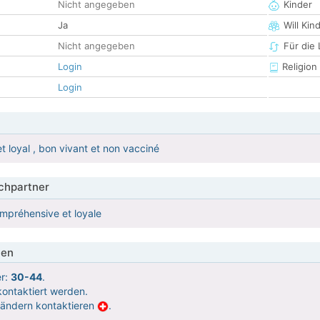
Nicht angegeben
Kinder
Ja
Will Kin
Nicht angegeben
Für die
Login
Religion
Login
t loyal , bon vivant et non vacciné
hpartner
 compréhensive et loyale
ien
er:
30-44
.
ontaktiert werden.
Ländern kontaktieren
.