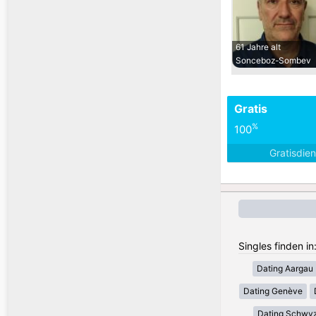
61 Jahre alt
Sonceboz-Sombev
Gratis
%
100
Gratisdie
Singles finden i
Dating Aargau
Dating Genève
Dating Schwy