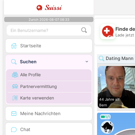
Suissi
Zurich 2026-08-07 08:33
Finde de
Lade jetz
Startseite
Dating Mann 
Suchen
Alle Profile
Partnervermittlung
Karte verwenden
44 Jahre alt
Bern
Meine Nachrichten
1/1
Chat