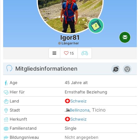
1
Igor81
Länger her
15
Mitgliedsinformationen
Age
45 Jahre alt
Hier für
Ernsthafte Beziehung
Land
Schweiz
Ticino
Stadt
Bellinzona
,
Herkunft
Schweiz
Familienstand
Single
Bildungsniveau
Nicht angegeben