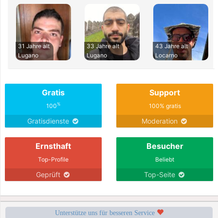
31 Jahre alt
33 Jahre alt
43 Jahre alt
Lugano
Lugano
Locarno
Gratis
Support
%
100
100% gratis
Gratisdienste
Moderation
Ernsthaft
Besucher
Top-Profile
Beliebt
Geprüft
Top-Seite
Unterstütze uns für besseren Service