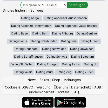
Singles finden in: Schweiz
Dating Aargau
Dating Appenzell Ausserrhoden
Dating Appenzell Innerrhoden
Dating Appenzell Outer Rhodes
Dating Basel
Dating Bern
Dating Fribourg
Dating Genève
Dating Glarus
Dating Graubünden
Dating Jura
Dating Luzern
Dating Neuchâtel
Dating Nidwalden
Dating Obwalden
Dating Schaffhausen
Dating Schwyz
Dating Solothurn
Dating St. Gallen
Dating Thurgau
Dating Ticino
Dating Uri
Dating Valais
Dating Vaud
Dating Zug
Dating Zürich
News
|
Fakes
|
Shop
|
Meinungen
Cookies & DSGVO
|
Werbung
|
Über uns
|
Datenschutz
|
AGB
|
Kindersicherheit
|
Kontakt
|
FAQ