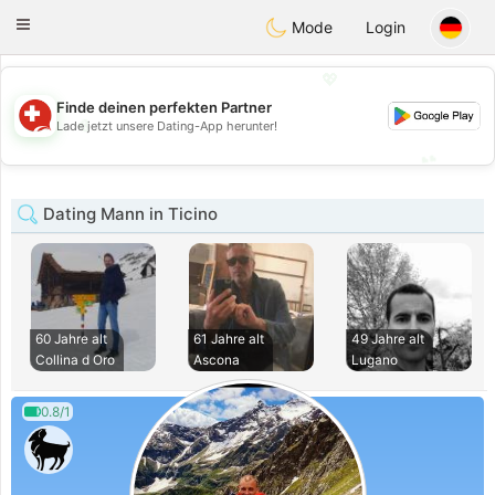
Suissi
Toggle
Mode
Login
navigation
💖
Finde deinen perfekten Partner
💖
Lade jetzt unsere Dating-App herunter!
💕
💕
Dating Mann in Ticino
60 Jahre alt
61 Jahre alt
49 Jahre alt
Collina d Oro
Ascona
Lugano
0.8/1