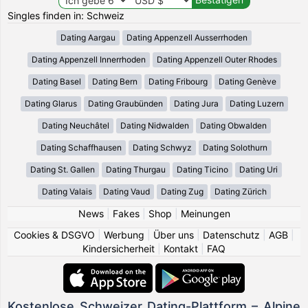
Singles finden in: Schweiz
Dating Aargau
Dating Appenzell Ausserrhoden
Dating Appenzell Innerrhoden
Dating Appenzell Outer Rhodes
Dating Basel
Dating Bern
Dating Fribourg
Dating Genève
Dating Glarus
Dating Graubünden
Dating Jura
Dating Luzern
Dating Neuchâtel
Dating Nidwalden
Dating Obwalden
Dating Schaffhausen
Dating Schwyz
Dating Solothurn
Dating St. Gallen
Dating Thurgau
Dating Ticino
Dating Uri
Dating Valais
Dating Vaud
Dating Zug
Dating Zürich
News
|
Fakes
|
Shop
|
Meinungen
Cookies & DSGVO
|
Werbung
|
Über uns
|
Datenschutz
|
AGB
|
Kindersicherheit
|
Kontakt
|
FAQ
Kostenlose Schweizer Dating-Plattform – Alpine