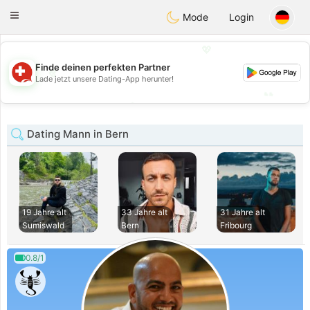
Suissi
Toggle
Mode
Login
navigation
💖
Finde deinen perfekten Partner
💖
Lade jetzt unsere Dating-App herunter!
💕
💕
Dating Mann in Bern
19 Jahre alt
33 Jahre alt
31 Jahre alt
Sumiswald
Bern
Fribourg
0.8/1