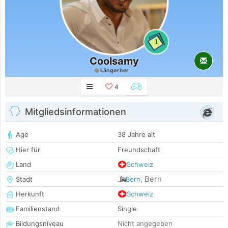
1
Coolsamy
Länger her
4
Mitgliedsinformationen
Age
38 Jahre alt
Hier für
Freundschaft
Land
Schweiz
Bern
Stadt
Bern
,
Herkunft
Schweiz
Familienstand
Single
Bildungsniveau
Nicht angegeben