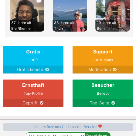
37 Jahre alt
33 Jahre alt
19 Jahre alt
Biel/Bienne
Thun
Bern
Gratis
Support
%
100
100% gratis
Gratisdienste
Moderation
Ernsthaft
Besucher
Top-Profile
Beliebt
Geprüft
Top-Seite
Unterstütze uns für besseren Service