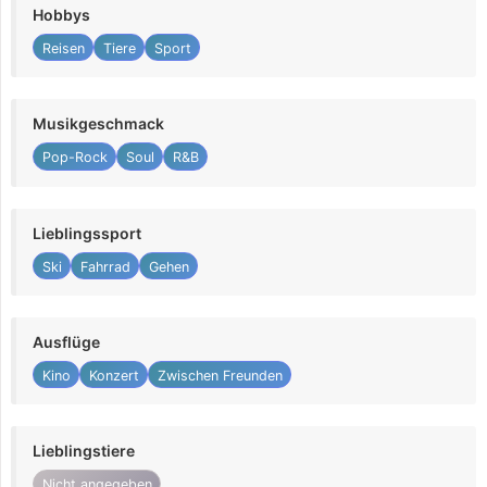
Hobbys
Reisen
Tiere
Sport
Musikgeschmack
Pop-Rock
Soul
R&B
Lieblingssport
Ski
Fahrrad
Gehen
Ausflüge
Kino
Konzert
Zwischen Freunden
Lieblingstiere
Nicht angegeben