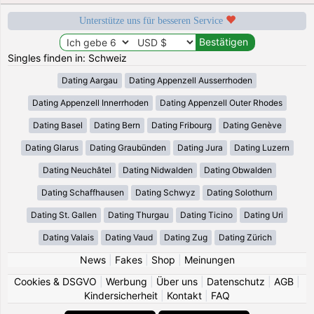
Unterstütze uns für besseren Service
Singles finden in: Schweiz
Dating Aargau
Dating Appenzell Ausserrhoden
Dating Appenzell Innerrhoden
Dating Appenzell Outer Rhodes
Dating Basel
Dating Bern
Dating Fribourg
Dating Genève
Dating Glarus
Dating Graubünden
Dating Jura
Dating Luzern
Dating Neuchâtel
Dating Nidwalden
Dating Obwalden
Dating Schaffhausen
Dating Schwyz
Dating Solothurn
Dating St. Gallen
Dating Thurgau
Dating Ticino
Dating Uri
Dating Valais
Dating Vaud
Dating Zug
Dating Zürich
News
|
Fakes
|
Shop
|
Meinungen
Cookies & DSGVO
|
Werbung
|
Über uns
|
Datenschutz
|
AGB
|
Kindersicherheit
|
Kontakt
|
FAQ