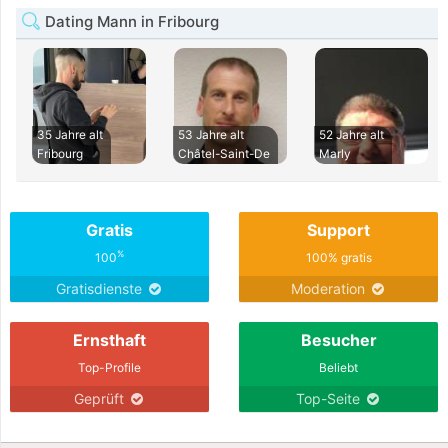
Dating Mann in Fribourg
35 Jahre alt
53 Jahre alt
52 Jahre alt
Fribourg
Châtel-Saint-De
Marly
Gratis
Support
%
100
100% gratis
Gratisdienste
Moderation
Ernsthaft
Besucher
Top-Profile
Beliebt
Geprüft
Top-Seite