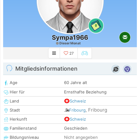
0
Sympa1966
Dieser Monat
27
Mitgliedsinformationen
Age
60 Jahre alt
Hier für
Ernsthafte Beziehung
Land
Schweiz
Fribourg
Stadt
Fribourg
,
Herkunft
Schweiz
Familienstand
Geschieden
Bildungsniveau
Nicht angegeben