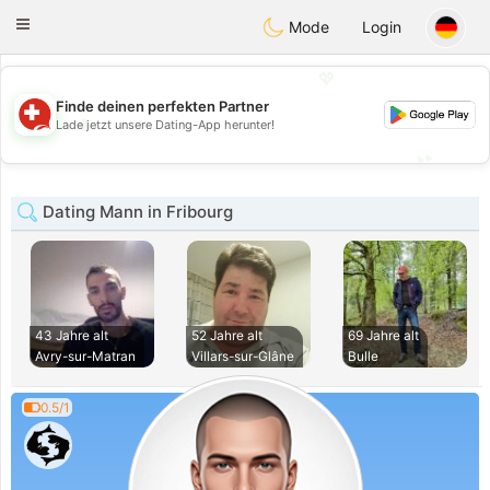
Suissi
Toggle
Mode
Login
navigation
💖
Finde deinen perfekten Partner
💖
Lade jetzt unsere Dating-App herunter!
💕
💕
Dating Mann in Fribourg
43 Jahre alt
52 Jahre alt
69 Jahre alt
Avry-sur-Matran
Villars-sur-Glâne
Bulle
0.5/1