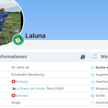
Laluna
2
informationen
Wei
43 Jahre alt
Suche 
Ernsthafte Beziehung
Augenf
Schweiz
Haarfar
Neuchâtel
La Chaux-de-Fonds
,
Körperb
Schweiz
Größe
Single
Gewich