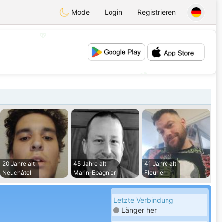
Mode
Login
Registrieren
💖
💕
20 Jahre alt
45 Jahre alt
41 Jahre alt
Neuchâtel
Marin-Epagnier
Fleurier
Letzte Verbindung
Länger her