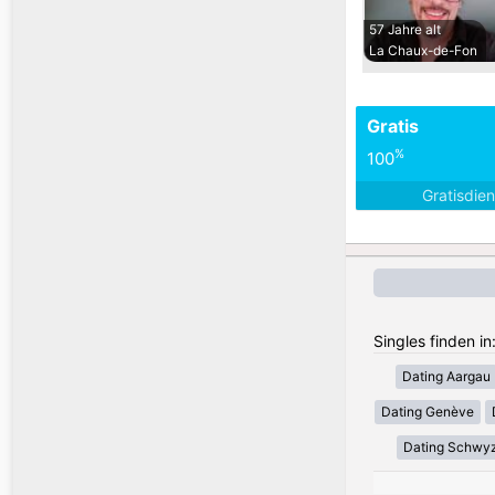
57 Jahre alt
La Chaux-de-Fon
Gratis
%
100
Gratisdie
Singles finden i
Dating Aargau
Dating Genève
Dating Schwy