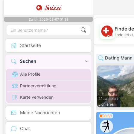
Suissi
Zurich 2026-08-07 01:28
Finde de
Lade jetz
Startseite
Dating Mann 
Suchen
Alle Profile
Partnervermittlung
Karte verwenden
41 Jahre alt
Lignières
Meine Nachrichten
0.6/1
Chat