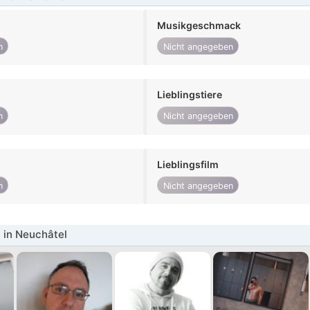
Musikgeschmack
n
Nicht angegeben
Lieblingstiere
n
Nicht angegeben
Lieblingsfilm
n
Nicht angegeben
 in Neuchâtel