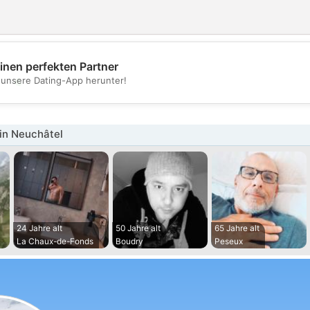
inen perfekten Partner
💖
t unsere Dating-App herunter!
💕
in Neuchâtel
24 Jahre alt
50 Jahre alt
65 Jahre alt
La Chaux-de-Fonds
Boudry
Peseux