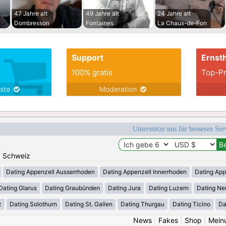
47 Jahre alt
49 Jahre alt
24 Jahre alt
Dombresson
Fontaines
La Chaux-de-Fon
Support
Ernsth
100% gratis
Top-Pr
nste
Moderation
Unterstütze uns für besseren Se
n: Schweiz
Dating Appenzell Ausserrhoden
Dating Appenzell Innerrhoden
Dating App
Dating Glarus
Dating Graubünden
Dating Jura
Dating Luzern
Dating Ne
z
Dating Solothurn
Dating St. Gallen
Dating Thurgau
Dating Ticino
Da
News
|
Fakes
|
Shop
|
Mein