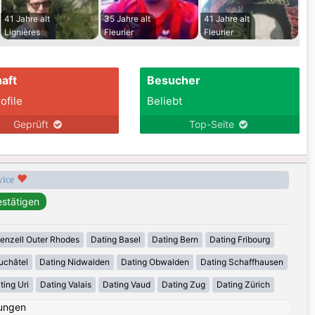
41 Jahre alt
35 Jahre alt
41 Jahre alt
Lignières
Fleurier
Fleurier
aft
Besucher
ofile
Beliebt
Geprüft
Top-Seite
rvice
enzell Outer Rhodes
Dating Basel
Dating Bern
Dating Fribourg
uchâtel
Dating Nidwalden
Dating Obwalden
Dating Schaffhausen
ting Uri
Dating Valais
Dating Vaud
Dating Zug
Dating Zürich
ungen