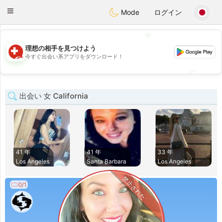
Suissi
Toggle
Mode
ログイン
navigation
💖
理想の相手を見つけよう
💖
今すぐ出会い系アプリをダウンロード！
💕
💕
出会い 女 California
41 年
41 年
33 年
Los Angeles
Santa Barbara
Los Angeles
禁止された
0/1