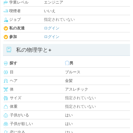
学業レベル
エンジニア
喫煙者
いいえ
ジョブ
指定されていない
私の友達
ログイン
参加
ログイン
私の物理学と+
探す
男
目
ブルース
ヘア
金髪
体
アスレチック
サイズ
指定されていない
体重
指定されていない
子供がいる
はい
子供が欲しい
はい
恋に出る
はい