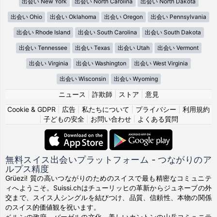
出会い New York
出会い North Carolina
出会い North Dakota
出会い Ohio
出会い Oklahoma
出会い Oregon
出会い Pennsylvania
出会い Rhode Island
出会い South Carolina
出会い South Dakota
出会い Tennessee
出会い Texas
出会い Utah
出会い Vermont
出会い Virginia
出会い Washington
出会い West Virginia
出会い Wisconsin
出会い Wyoming
ニュース
|
詐欺師
|
ストア
|
意見
Cookie & GDPR
|
広告
|
私たちについて
|
プライバシー
|
利用規約
|
子どもの安全
|
お問い合わせ
|
よくある質問
無料スイス出会いプラットフォーム - つながりのア
ルプス精度
Grüezi! 質の高いつながりのためのスイスで最も精密なコミュニテ
ィへようこそ。Suissi.chはチューリッヒの革新からジュネーブの外
交まで、スイス人シングルを結びつけ、品質、信頼性、本物の関係
のスイス的価値観を祝います。
ベルンの政府、バーゼルの文化、美しいカントンの山岳コミュニテ