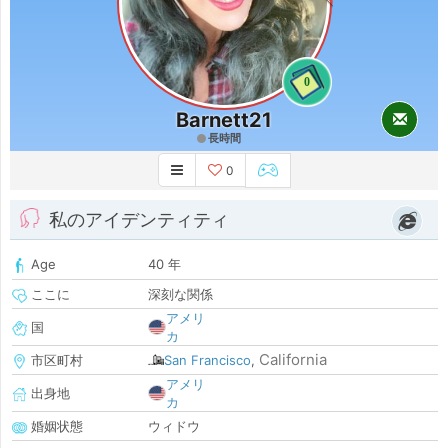
0
Barnett21
長時間
0
私のアイデンティティ
Age
40 年
ここに
深刻な関係
アメリ
国
カ
California
市区町村
San Francisco
,
アメリ
出身地
カ
婚姻状態
ウィドウ