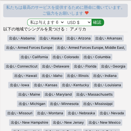
私たちは最高のサービスを提供するために懸命に働いています。
ご協力をお願いします
以下の地域でシングルを見つける： アメリカ
出会い Alabama
出会い Alaska
出会い Arizona
出会い Arkansas
出会い Armed Forces Europe
出会い Armed Forces Europe, Middle East,
出会い California
出会い Colorado
出会い Columbia
出会い Connecticut
出会い Delaware
出会い Florida
出会い Georgia
出会い Hawaii
出会い Idaho
出会い Illinois
出会い Indiana
出会い Iowa
出会い Kansas
出会い Kentucky
出会い Louisiana
出会い Maine
出会い Maryland
出会い Massachusetts
出会い Michigan
出会い Minnesota
出会い Mississippi
出会い Missouri
出会い Montana
出会い Nebraska
出会い Nevada
出会い New Hampshire
出会い New Jersey
出会い New Mexico