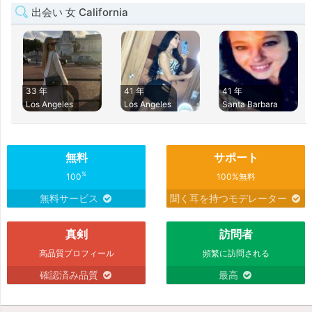
出会い 女 California
33 年
41 年
41 年
Los Angeles
Los Angeles
Santa Barbara
無料
サポート
%
100
100%無料
無料サービス
聞く耳を持つモデレーター
真剣
訪問者
高品質プロフィール
頻繁に訪問される
確認済み品質
最高