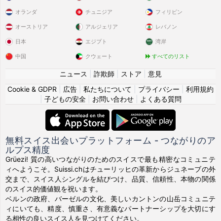
オランダ
チュニジア
フィリピン
オーストリア
アルジェリア
レバノン
日本
エジプト
湾岸
中国
クウェート
すべてのリスト
ニュース
|
詐欺師
|
ストア
|
意見
Cookie & GDPR
|
広告
|
私たちについて
|
プライバシー
|
利用規約
|
子どもの安全
|
お問い合わせ
|
よくある質問
無料スイス出会いプラットフォーム - つながりのア
ルプス精度
Grüezi! 質の高いつながりのためのスイスで最も精密なコミュニテ
ィへようこそ。Suissi.chはチューリッヒの革新からジュネーブの外
交まで、スイス人シングルを結びつけ、品質、信頼性、本物の関係
のスイス的価値観を祝います。
ベルンの政府、バーゼルの文化、美しいカントンの山岳コミュニテ
ィにいても、精度、慎重さ、有意義なパートナーシップを大切にす
る相性の良いスイス人を見つけてください。