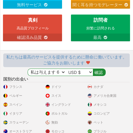
無料サービス
聞く耳を持つモデレーター
真剣
訪問者
高品質プロフィール
頻繁に訪問される
確認済み品質
最高
私たちは最高のサービスを提供するために懸命に働いています。
ご協力をお願いします
国別の出会い
フランス
ドイツ
カナダ
ベルギー
スイス
アメリカ合衆国
スペイン
イングランド
メキシコ
イタリア
ポルトガル
コロンビア
スウェーデン
無効
ペット
オーストラリア
モロッコ
ブラジル