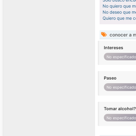
No quiero que me
No deseo que me 
Quiero que me c
conocer a m
Intereses
No especificad
Paseo
No especificad
Tomar alcohol?
No especificad