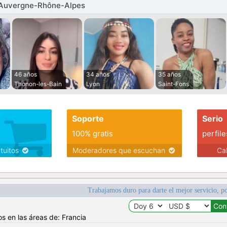
 Auvergne-Rhône-Alpes
46 años
34 años
35 años
Thonon-les-Bain
Lyon
Saint-Fons
Soporte
Serio
100% gratis
perfile
atuitos
Moderadores que escuchan
Ca
Trabajamos duro para darte el mejor servicio, po
os en las áreas de: Francia