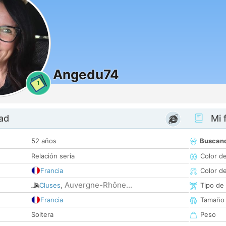
Angedu74
1
dad
Mi f
52 años
Buscan
Relación seria
Color d
Francia
Color d
Auvergne-Rhône...
Cluses
,
Tipo de
Francia
Tamaño
Soltera
Peso