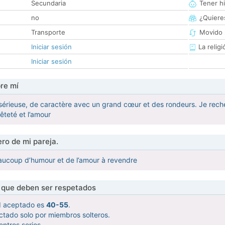
Secundaria
Tener hi
no
¿Quieres
Transporte
Movido 
Iniciar sesión
La religi
Iniciar sesión
re mí
érieuse, de caractère avec un grand cœur et des rondeurs. Je recher
êteté et l’amour
ro de mi pareja.
aucoup d’humour et de l’amour à revendre
s que deben ser respetados
d aceptado es
40-55
.
ctado solo por miembros solteros.
ntros serios.