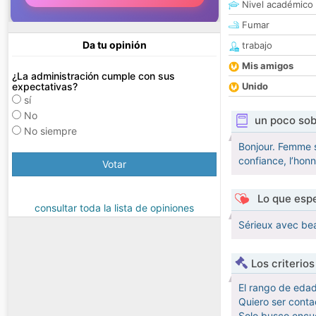
Nivel académico
Fumar
Da tu opinión
trabajo
Mis amigos
¿La administración cumple con sus
expectativas?
Unido
sí
No
un poco sob
No siempre
Bonjour. Femme s
confiance, l’honn
Votar
Lo que espe
consultar toda la lista de opiniones
Sérieux avec be
Los criterio
El rango de eda
Quiero ser conta
Solo busco encue