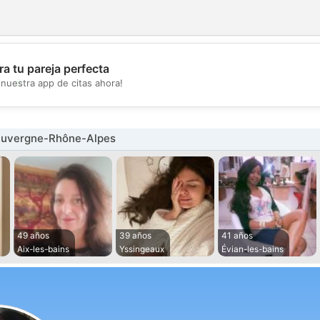
a tu pareja perfecta
💖
nuestra app de citas ahora!
💕
Auvergne-Rhône-Alpes
49 años
39 años
41 años
Aix-les-bains
Yssingeaux
Évian-les-bains