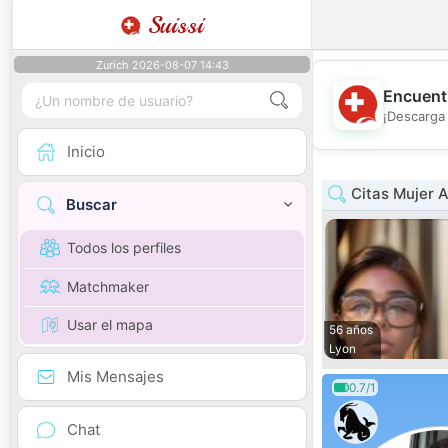
Suissi
Zurich 2026-08-07 14:43
Encuentr
¡Descarga 
Inicio
Citas Mujer 
Buscar
Todos los perfiles
Matchmaker
Usar el mapa
56 años
Lyon
Mis Mensajes
0.7/1
Chat