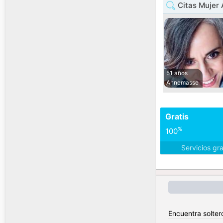
Citas Mujer
51 años
Annemasse
Gratis
%
100
Servicios gr
Encuentra solter