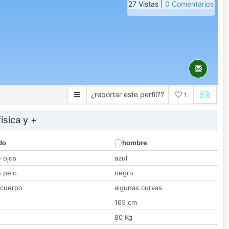
27 Vistas |
0 Comentarios
¿reportar este perfil??
1
ísica y +
do
hombre
e ojos
azul
e pelo
negro
 cuerpo
algunas curvas
165 cm
80 Kg