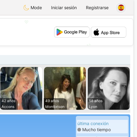
Mode
Iniciar sesión
Registrarse
💖
💕
42 años
49 años
58 años
Accons
Montbrison
Lyon
última conexión
Mucho tiempo