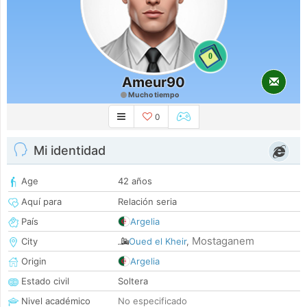
0
Ameur90
Mucho tiempo
0
Mi identidad
Age
42 años
Aquí para
Relación seria
País
Argelia
Mostaganem
City
Oued el Kheir
,
Origin
Argelia
Estado civil
Soltera
Nivel académico
No especificado