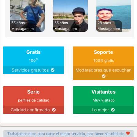
55 años
55 años
28 años
Mostaganem
Mostaganem
Mostaganem
Gratis
Soporte
%
100
100% gratis
Servicios gratuitos
Moderadores que escuchan
Serio
Visitantes
perfiles de calidad
Muy visitado
Calidad confirmada
Lo mejor
Trabajamos duro para darte el mejor servicio, por favor sé solidario