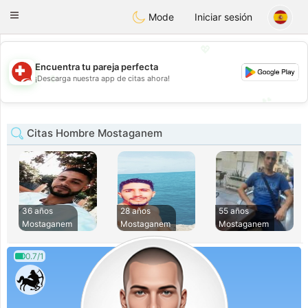
Suissi
Toggle
Mode
Iniciar sesión
navigation
💖
Encuentra tu pareja perfecta
💖
¡Descarga nuestra app de citas ahora!
💕
💕
Citas Hombre Mostaganem
36 años
28 años
55 años
Mostaganem
Mostaganem
Mostaganem
0.7/1