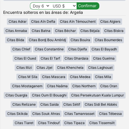
Encuentra solteros en las áreas de: Argelia
Citas Adrar
Citas Aïn Defla
Citas Aïn Témouchent
Citas Algiers
Citas Annaba
Citas Batna
Citas Béchar
Citas Béjaïa
Citas Biskra
Citas Blida
Citas Bordj Bou Arréridj
Citas Bouira
Citas Boumerdes
Citas Chlef
Citas Constantine
Citas Djelfa
Citas El Bayadh
Citas El Oued
Citas El Tarf
Citas Ghardaia
Citas Guelma
Citas Illizi
Citas Jijel
Citas Khenchela
Citas Laghouat
Citas M Sila
Citas Mascara
Citas Medea
Citas Mila
Citas Mostaganem
Citas Naâma
Citas Northern
Citas Oran
Citas Ouargla
Citas Oum El Bouaghi
Citas Persekutuan Kuala Lumpur
Citas Relizane
Citas Saida
Citas Sétif
Citas Sidi Bel Abbès
Citas Skikda
Citas Souk Ahras
Citas Tamanrasset
Citas Tébessa
Citas Tiaret
Citas Tindouf
Citas Tipaza
Citas Tissemsilt