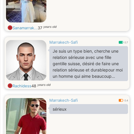
years old
Sanamarrak...
37
Marrakech-Safi
0.7
Je suis un type bien, cherche une
relation sérieuse avec une fille
gentille suisse, désiré de faire une
relation sérieuse et durablepour moi
un homme qui aime beaucoup
partage plein de chose avec l'âme
years old
Rachidess
48
soeur
Marrakech-Safi
0.4
sérieux