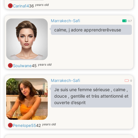
years old
Carina14
36
Marrakech-Safi
0.7
calme, j adore apprendrerêveuse
years old
Soulwane
45
Marrakech-Safi
0
Je suis une femme sérieuse , calme ,
douce , gentille et très attentionné et
ouverte d’esprit
years old
Penelope55
42