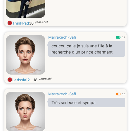
years old
ThinkPad
30
Marrakech-Safi
0.7
coucou ça le je suis une fille à la
recherche d'un prince charmant
years old
Letissia12...
18
Marrakech-Safi
0.6
Très sérieuse et sympa