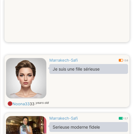
Marrakech-Safi
0.6
Je suis une fille sérieuse
years old
Noona33
33
Marrakech-Safi
0.7
Serieuse moderne fidele