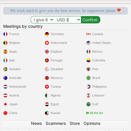
We work hard to give you the best service, be supportive please
Meetings by country
France
Germany
Canada
Belgium
Switzerland
United States
Spain
England
Mexico
Italy
Portugal
Colombia
Sweden
Disabled
Pets
Australia
Morocco
Brazil
Netherlands
Tunisia
Philippines
Austria
Algeria
Lebanon
Japan
Egypt
Gulf
China
Kuwait
All the list
News
|
Scammers
|
Store
|
Opinions