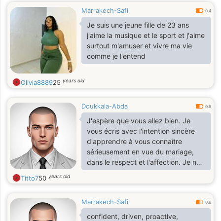
Marrakech-Safi
0.4
Je suis une jeune fille de 23 ans
j'aime la musique et le sport et j'aime
surtout m'amuser et vivre ma vie
comme je l'entend
years old
Olivia8889
25
Doukkala-Abda
0.6
J'espère que vous allez bien. Je
vous écris avec l'intention sincère
d'apprendre à vous connaître
sérieusement en vue du mariage,
dans le respect et l'affection. Je ne
recherche pas la perfection, mais
years old
Titto7
50
plutôt un partenaire sincère avec qui
nous pourrons partager les hauts et
Marrakech-Safi
les bas de la vie et construire
0.6
ensemble un foyer d'amour et de
confident, driven, proactive,