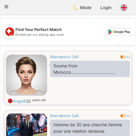
Suissi
Toggle
Mode
Login
navigation
💖
Find Your Perfect Match
💖
Download our dating app now!
💕
💕
Marrakech-Safi
0.3
Souma from
Morocco.....................................
years old
Angel8
32
Marrakech-Safi
0.6
Homme de 30 ans cherche femme
pour une relation sérieuse