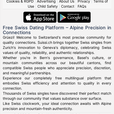
Cookies & RGPD
|
Advertising
|
About Us
|
Privacy
|
Terms of
Use
|
Child Safety
|
Contact
|
FAQs
Free Swiss Dating Platform – Alpine Precision in
Connections
Grüezi! Welcome to Switzerland's most precise community for
quality connections. Suissi.ch brings together Swiss singles from
Zurich's innovation to Geneva's diplomacy, celebrating Swiss
values of quality, reliability, and authentic relationships.
Whether you're in Bern's governance, Basel's culture, or
mountain communities across our beautiful cantons, find
compatible Swiss people who appreciate precision, discretion,
and meaningful partnerships.
Experience our completely free multilingual platform that
embodies Swiss efficiency and attention to quality in every
connection.
Thousands of Swiss singles have discovered their perfect match
through our community that values substance over surface.
Like Swiss clockwork, your ideal connection awaits with Alpine
precision and mountain-fresh authenticity.