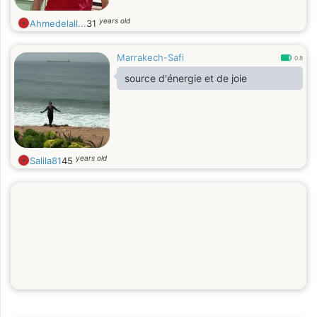
years old
Ahmedelall...
31
Marrakech-Safi
0.8
source d'énergie et de joie
years old
Salila81
45