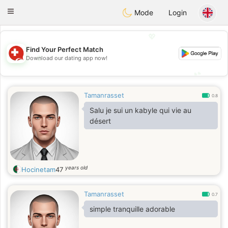
Suissi
Toggle
Mode
Login
navigation
💖
Find Your Perfect Match
💖
Download our dating app now!
💕
💕
Tamanrasset
0.8
Salu je sui un kabyle qui vie au
désert
years old
Hocinetam
47
Tamanrasset
0.7
simple tranquille adorable