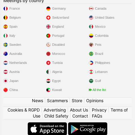
Meetings by country
France
Germany
Canada
Belgium
Switzerland
United States
Spain
England
Mexico
Italy
Portugal
Colombia
Sweden
Disabled
Pets
Australia
Morocco
Brazil
Netherlands
Tunisia
Philippines
Austria
Algeria
Lebanon
Japan
Egypt
Gulf
China
Kuwait
All the list
News
|
Scammers
|
Store
|
Opinions
Cookies & RGPD
|
Advertising
|
About Us
|
Privacy
|
Terms of
Use
|
Child Safety
|
Contact
|
FAQs