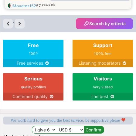
désirez, un petit moment de
years old
Mouatez152
57
bonheur volé à la grande loterie de
la vie, alors je suis peut-être votre
numéro chance ! Un resto, une
1
Search by criteria
ballade, un théâtre, un ciné, une
tasse de thé, un musée, une expo ou
que sais-je, pourvu que le plaisir soit
Free
Support
partagé.
%
100
100% free
Free services
Listening moderators
Serious
Visitors
quality profiles
Very visited
Confirmed quality
The best
We work hard to give you the best service, be supportive please