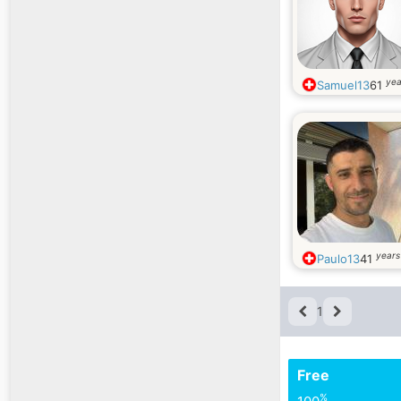
yea
Samuel13
61
years
Paulo13
41
1
Free
%