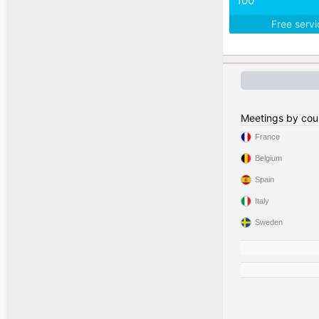
100
Free serv
Meetings by cou
France
Belgium
Spain
Italy
Sweden