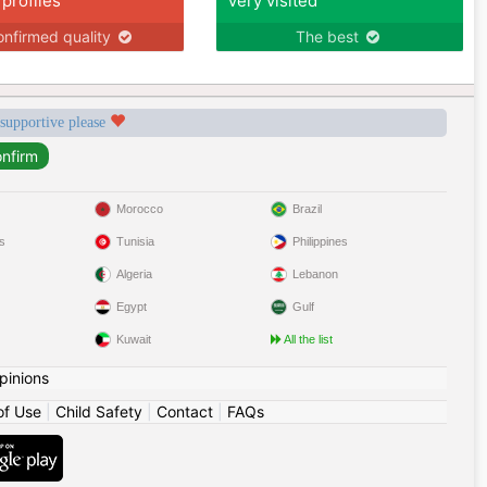
 profiles
Very visited
nfirmed quality
The best
 supportive please
Morocco
Brazil
s
Tunisia
Philippines
Algeria
Lebanon
Egypt
Gulf
Kuwait
All the list
pinions
of Use
|
Child Safety
|
Contact
|
FAQs