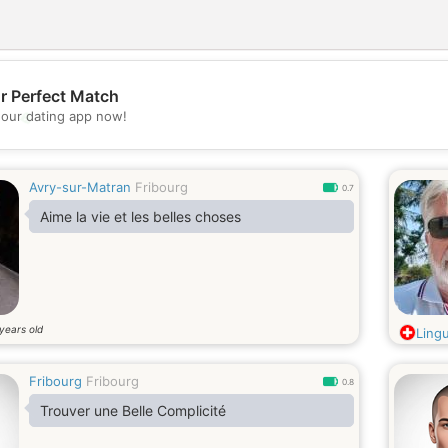
r Perfect Match
💖
our dating app now!
💕
Avry-sur-Matran
Fribourg
0.7
Aime la vie et les belles choses
years old
Ling
Fribourg
Fribourg
0.8
Trouver une Belle Complicité