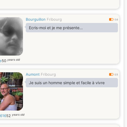
Bourguillon
Fribourg
0.6
Ecris-moi et je me présente...
years old
e
50
Aumont
Fribourg
0.5
Je suis un homme simple et facile à vivre
years old
616
52