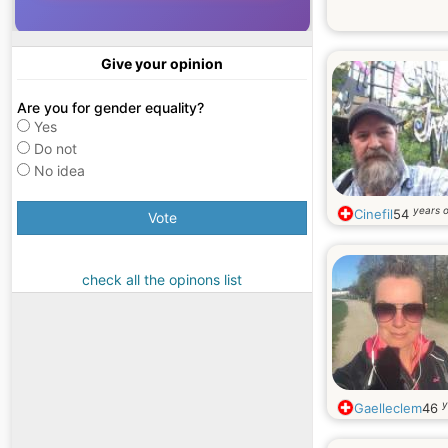
Give your opinion
Are you for gender equality?
Yes
Do not
No idea
years o
Cinefil
54
Vote
check all the opinons list
y
Gaelleclem
46