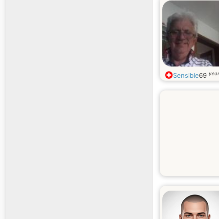
year
Sensible
69