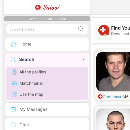
Suissi
Zurich 2026-08-06 19:18
Find You
Download 
Home
Search
All the profiles
Matchmaker
Use the map
Gentleman1
46
My Messages
Chat