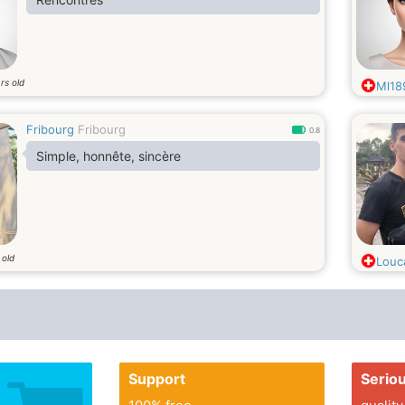
rs old
Ml18
Fribourg
Fribourg
0.8
Simple, honnête, sincère
 old
Louc
Support
Serio