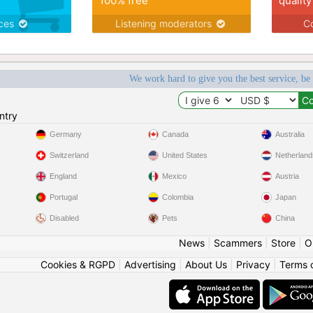
100% free
quality
ices
Listening moderators
Co
We work hard to give you the best service, be
ntry
Germany
Canada
Australia
Switzerland
United States
Netherland
England
Mexico
Austria
Portugal
Colombia
Japan
Disabled
Pets
China
News
|
Scammers
|
Store
|
O
Cookies & RGPD
|
Advertising
|
About Us
|
Privacy
|
Terms 