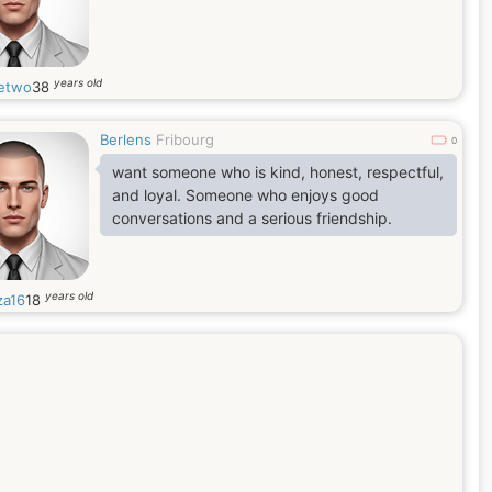
years old
etwo
38
Berlens
Fribourg
0
want someone who is kind, honest, respectful,
and loyal. Someone who enjoys good
conversations and a serious friendship.
years old
a16
18