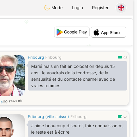
Mode
Login
Register
💖
💕
Fribourg
Fribourg
0.9
Marié mais en fait en colocation depuis 15
ans. Je voudrais de la tendresse, de la
sensualité et du contacte charnel avec de
vraies femmes.
years old
us
69
Fribourg (ville suisse)
Fribourg
0.7
J'aime beaucoup discuter, faire connaissance,
le reste est à écrire