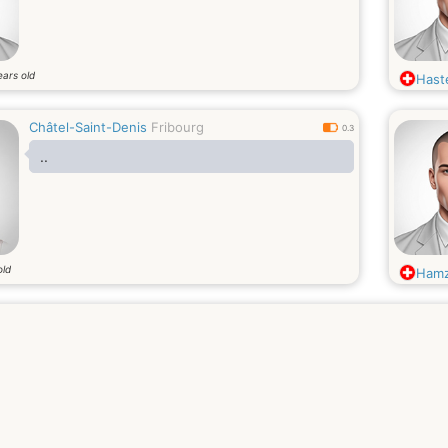
ears old
Hast
Châtel-Saint-Denis
Fribourg
0.3
..
old
Hamz