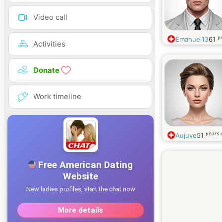
Video call
y
Emanuel13
61
Activities
Donate
Work timeline
years 
Aujuve
51