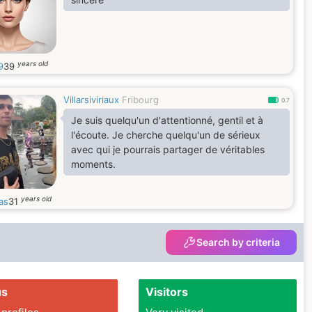
years old
9
39
Villarsiviriaux
Fribourg
0.7
Je suis quelqu'un d'attentionné, gentil et à
l'écoute. Je cherche quelqu'un de sérieux
avec qui je pourrais partager de véritables
moments.
years old
as
31
Search by criteria
us
Visitors