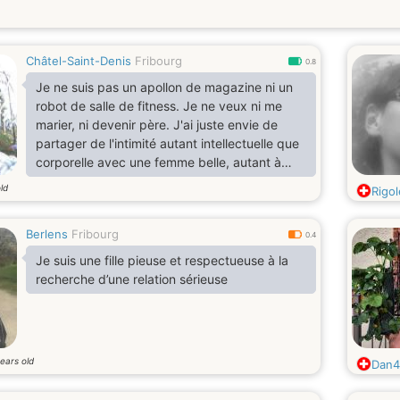
Châtel-Saint-Denis
Fribourg
0.8
Je ne suis pas un apollon de magazine ni un
robot de salle de fitness. Je ne veux ni me
marier, ni devenir père. J'ai juste envie de
partager de l'intimité autant intellectuelle que
corporelle avec une femme belle, autant à
l'intérieur qu'à l'extérieur.Je suis très créatif et
ld
Rigol
j'aime découvrir et redécouvrir sans cesse ma
partenaire.
Berlens
Fribourg
0.4
Je suis une fille pieuse et respectueuse à la
recherche d’une relation sérieuse
ears old
Dan4