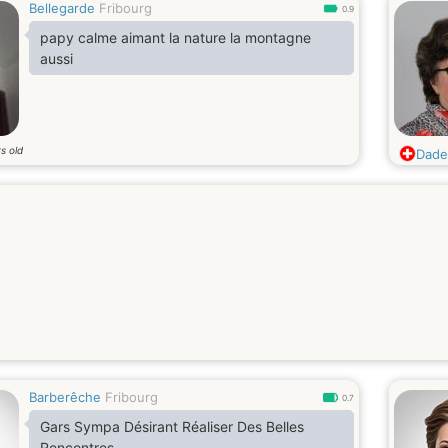
Bellegarde
Fribourg
0.9
papy calme aimant la nature la montagne
aussi
s old
Dade
Barberêche
Fribourg
0.7
Gars Sympa Désirant Réaliser Des Belles
Rencontres