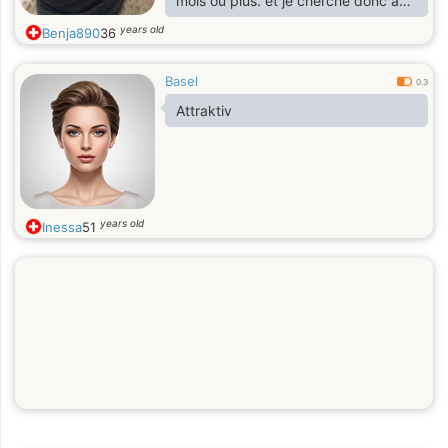
mois ou plus. et je cherche donc a
faire de nouvelles rencontres car je
years old
Benja890
36
ne connais encore personne. Je suis
drôle sociable sympathique (en tout
Basel
cas de ce que l on me dit 😂)
0.3
Attraktiv
years old
Inessa
51