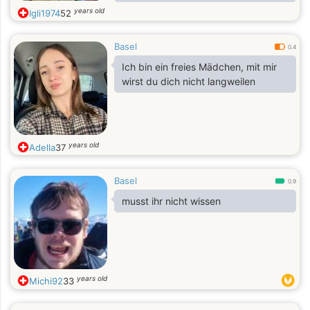
grande famille.
years old
Igli1974
52
Basel
0.4
Ich bin ein freies Mädchen, mit mir
wirst du dich nicht langweilen
years old
Adella
37
Basel
0.9
musst ihr nicht wissen
years old
Michi92
33