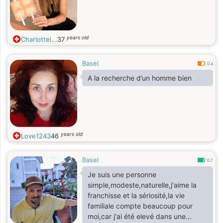
years old
Charlottel...
37
Basel
0.4
A la recherche d’un homme bien
years old
Love1243
46
Basel
0.7
Je suis une personne
simple,modeste,naturelle,j'aime la
franchisse et la sériosité,la vie
familiale compte beaucoup pour
moi,car j'ai été elevé dans une