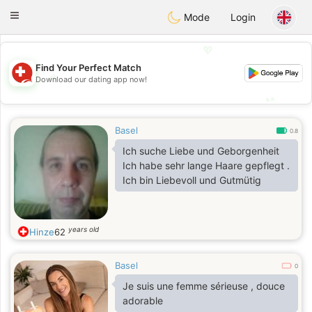
Suissi
Toggle
Mode
Login
navigation
💖
Find Your Perfect Match
💖
Download our dating app now!
💕
💕
Basel
0.8
Ich suche Liebe und Geborgenheit
Ich habe sehr lange Haare gepflegt .
Ich bin Liebevoll und Gutmütig
years old
Hinze
62
Basel
0
Je suis une femme sérieuse , douce
adorable