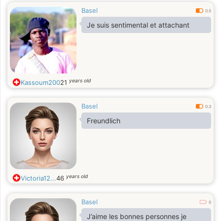
Basel
0.5
Je suis sentimental et attachant
years old
Kassoum200
21
Basel
0.3
Freundlich
years old
Victoria12...
46
Basel
0
J’aime les bonnes personnes je