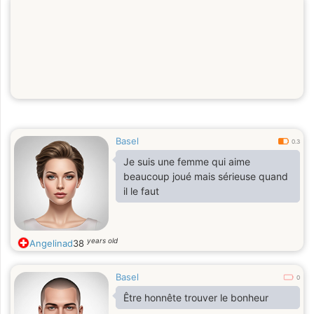
Basel
0.3
Je suis une femme qui aime
beaucoup joué mais sérieuse quand
il le faut
years old
Angelinad
38
Basel
0
Être honnête trouver le bonheur