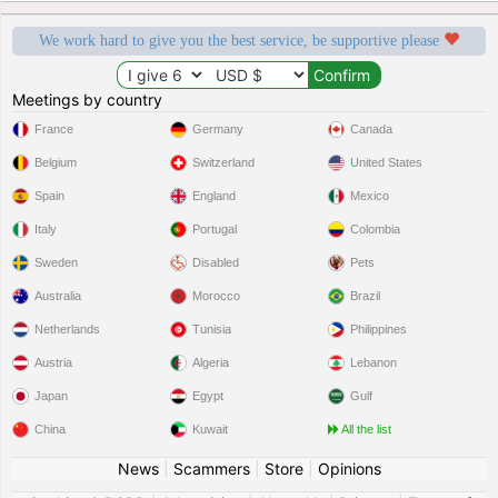
We work hard to give you the best service, be supportive please
Meetings by country
France
Germany
Canada
Belgium
Switzerland
United States
Spain
England
Mexico
Italy
Portugal
Colombia
Sweden
Disabled
Pets
Australia
Morocco
Brazil
Netherlands
Tunisia
Philippines
Austria
Algeria
Lebanon
Japan
Egypt
Gulf
China
Kuwait
All the list
News
|
Scammers
|
Store
|
Opinions