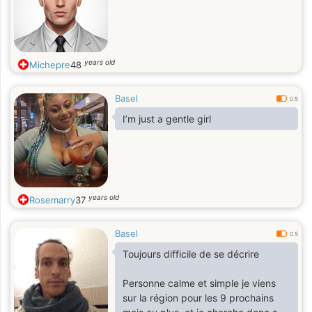
years old
Michepre
48
Basel
0.5
I’m just a gentle girl
years old
Rosemarry
37
Basel
0.5
Toujours difficile de se décrire
Personne calme et simple je viens
sur la région pour les 9 prochains