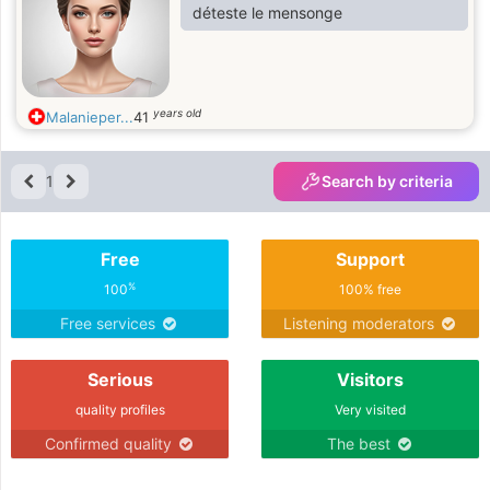
déteste le mensonge
years old
Malanieper...
41
1
Search by criteria
Free
Support
%
100
100% free
Free services
Listening moderators
Serious
Visitors
quality profiles
Very visited
Confirmed quality
The best