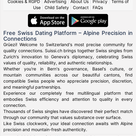
Cookies & RGPD
|
Advertising
|
About Us
|
Privacy
|
Terms of
Use
|
Child Safety
|
Contact
|
FAQs
Free Swiss Dating Platform – Alpine Precision in
Connections
Grüezi! Welcome to Switzerland's most precise community for
quality connections. Suissi.ch brings together Swiss singles from
Zurich's innovation to Geneva's diplomacy, celebrating Swiss
values of quality, reliability, and authentic relationships.
Whether you're in Bern's governance, Basel's culture, or
mountain communities across our beautiful cantons, find
compatible Swiss people who appreciate precision, discretion,
and meaningful partnerships.
Experience our completely free multilingual platform that
embodies Swiss efficiency and attention to quality in every
connection.
Thousands of Swiss singles have discovered their perfect match
through our community that values substance over surface.
Like Swiss clockwork, your ideal connection awaits with Alpine
precision and mountain-fresh authenticity.