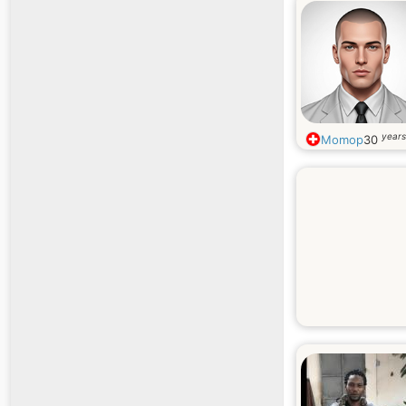
years
Momop
30