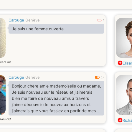
Carouge
Genève
0
Je suis une femme ouverte
ears old
Elisa
Carouge
Genève
0.4
Bonjour chère amie mademoiselle ou madame,
Je suis nouveau sur le réseau et j'aimerais
bien me faire de nouveau amis a travers
j'aime découvrir de nouveaux horizons et
j'aimerais que vous fassiez en partir de mes
nouveaux amis
ears old
Rich