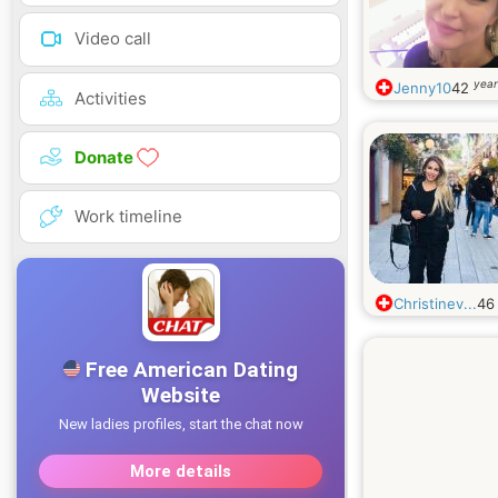
Video call
year
Jenny10
42
Activities
Donate
Work timeline
Christinev...
4