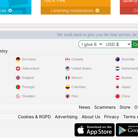
100% free
quality
ices
Listening moderators
Co
We work hard to give you the best service, be
ntry
Germany
Canada
Australia
Switzerland
United States
Netherland
England
Mexico
Austria
Portugal
Colombia
Japan
Disabled
Pets
China
News
|
Scammers
|
Store
|
O
Cookies & RGPD
|
Advertising
|
About Us
|
Privacy
|
Terms 