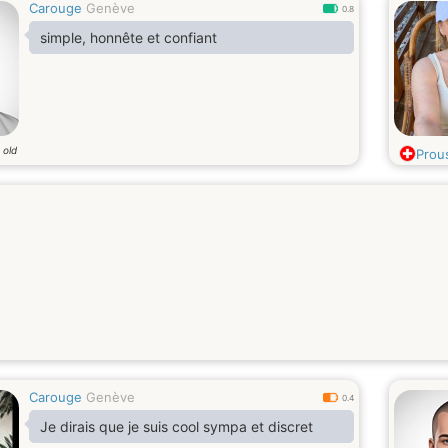
Carouge
Genève
0.8
simple, honnête et confiant
 old
Prou
Carouge
Genève
0.4
Je dirais que je suis cool sympa et discret