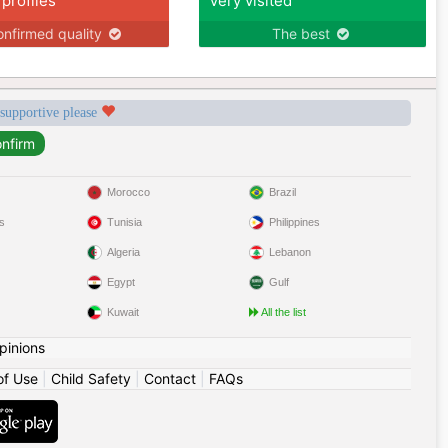
 profiles
Very visited
nfirmed quality
The best
 supportive please
Morocco
Brazil
s
Tunisia
Philippines
Algeria
Lebanon
Egypt
Gulf
Kuwait
All the list
pinions
of Use
|
Child Safety
|
Contact
|
FAQs