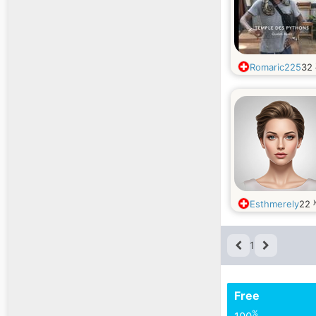
Romaric225
32
Esthmerely
22
1
Free
%