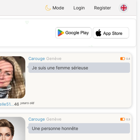
Mode
Login
Register
💖
💕
Carouge
Genève
0.4
Je suis une femme sérieuse
years old
lle51...
46
Carouge
Genève
0.3
Une personne honnête