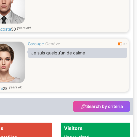
years old
acosta
50
Carouge
Genève
0.3
Je suis quelqu’un de calme
years old
ni
28
Search by criteria
us
Visitors