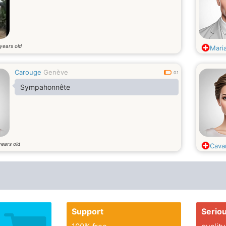
years old
Mari
Carouge
Genève
0.1
Sympahonnête
years old
Cava
Support
Serio