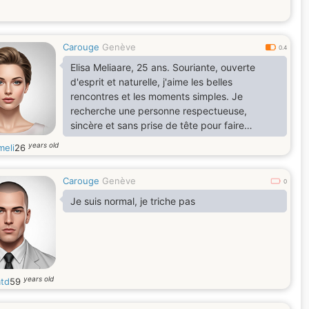
Carouge
Genève
0.4
Elisa Meliaare, 25 ans. Souriante, ouverte
d'esprit et naturelle, j'aime les belles
rencontres et les moments simples. Je
recherche une personne respectueuse,
sincère et sans prise de tête pour faire
connaissance et voir où la vie nous mène. Si
years old
meli
26
tu apprécies les échanges authentiques,
l'humour et la bonne compagnie, n'hésite pas
Carouge
Genève
à m'écrire.
0
Je suis normal, je triche pas
years old
atd
59