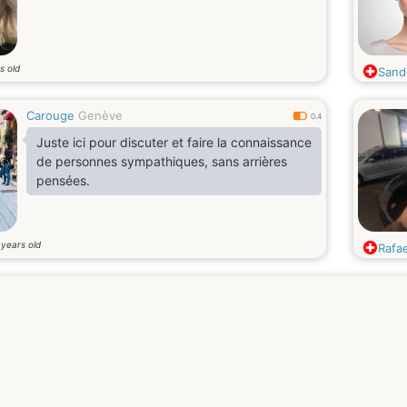
s old
Sand
Carouge
Genève
0.4
Juste ici pour discuter et faire la connaissance
de personnes sympathiques, sans arrières
pensées.
years old
6
Rafae