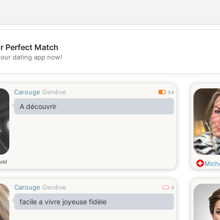
r Perfect Match
💖
our dating app now!
💕
Carouge
Genève
0.4
A découvrir
old
Miche
Carouge
Genève
0
facile a vivre joyeuse fidèle