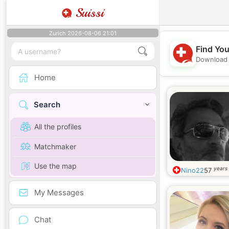
Suissi
Zurich 2026-08-06 21:01
Find You
Download 
Home
Search
All the profiles
Matchmaker
Use the map
years 
Nino22
57
My Messages
Chat