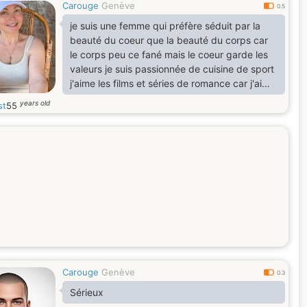
Carouge
Genève
0.5
je suis une femme qui préfère séduit par la
beauté du coeur que la beauté du corps car
le corps peu ce fané mais le coeur garde les
valeurs je suis passionnée de cuisine de sport
j'aime les films et séries de romance car j'aime
tout ce qui tourne autour de l'amour
years old
st
55
Carouge
Genève
0.3
Sérieux