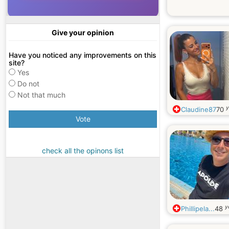
Give your opinion
Have you noticed any improvements on this
site?
Yes
Do not
Not that much
y
Claudine87
70
Vote
check all the opinons list
y
Phillipela...
48