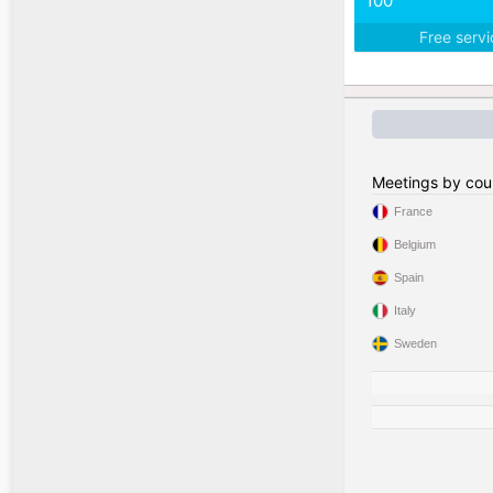
100
Free serv
Meetings by cou
France
Belgium
Spain
Italy
Sweden