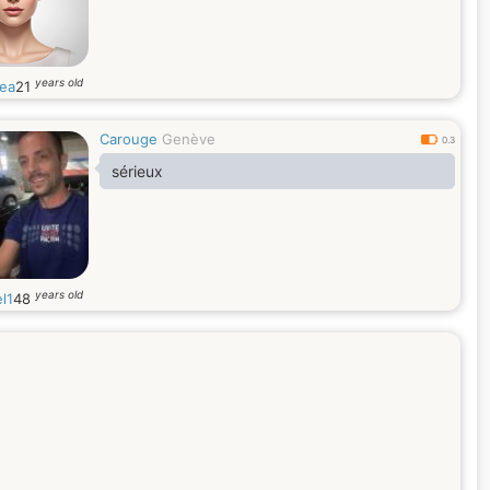
years old
ea
21
Carouge
Genève
0.3
sérieux
years old
l1
48