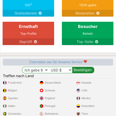
%
100
100% gratis
Gratisdienste
Moderation
Ernsthaft
Besucher
Top-Profile
Beliebt
Geprüft
Top-Seite
Unterstütze uns für besseren Service
Treffen nach Land
Frankreich
Deutschland
Kanada
Belgien
Schweiz
USA
Spanien
England
Mexiko
Italien
Portugal
Kolumbien
Schweden
Behinderte
Tiere