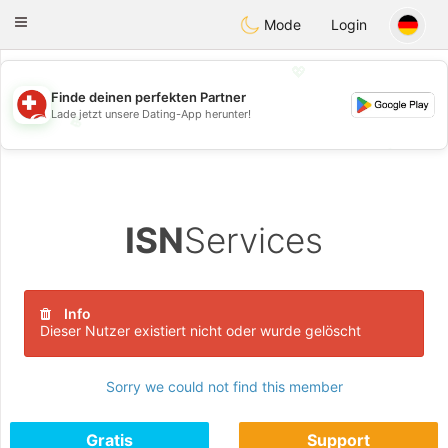
Suissi
Toggle
Mode
Login
navigation
💖
Finde deinen perfekten Partner
Lade jetzt unsere Dating-App herunter!
💖
💕
💕
ISN
Services
Info
Dieser Nutzer existiert nicht oder wurde gelöscht
Sorry we could not find this member
Gratis
Support