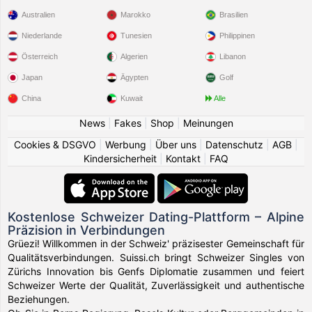
Australien
Marokko
Brasilien
Niederlande
Tunesien
Philippinen
Österreich
Algerien
Libanon
Japan
Ägypten
Golf
China
Kuwait
Alle
News
|
Fakes
|
Shop
|
Meinungen
Cookies & DSGVO
|
Werbung
|
Über uns
|
Datenschutz
|
AGB
|
Kindersicherheit
|
Kontakt
|
FAQ
Kostenlose Schweizer Dating-Plattform – Alpine
Präzision in Verbindungen
Grüezi! Willkommen in der Schweiz' präzisester Gemeinschaft für
Qualitätsverbindungen. Suissi.ch bringt Schweizer Singles von
Zürichs Innovation bis Genfs Diplomatie zusammen und feiert
Schweizer Werte der Qualität, Zuverlässigkeit und authentische
Beziehungen.