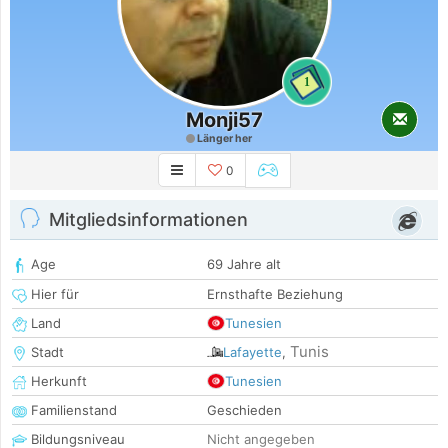
1
Monji57
Länger her
0
Mitgliedsinformationen
Age
69 Jahre alt
Hier für
Ernsthafte Beziehung
Land
Tunesien
Tunis
Stadt
Lafayette
,
Herkunft
Tunesien
Familienstand
Geschieden
Bildungsniveau
Nicht angegeben