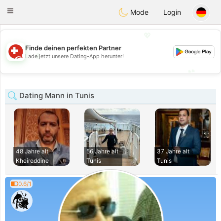
Suissi
Toggle
Mode
Login
navigation
💖
Finde deinen perfekten Partner
💖
Lade jetzt unsere Dating-App herunter!
💕
💕
Dating Mann in Tunis
48 Jahre alt
56 Jahre alt
37 Jahre alt
Kheireddine
Tunis
Tunis
0.6/1