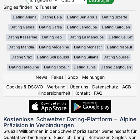
Singles finden in: Tunesien
Dating Ariana
Dating Béja
Dating Ben Arous
Dating Bizerte
Dating Gabès
Dating Gafsa
Dating Jendouba
Dating Kairouan
Dating Kasserine
Dating Kebili
Dating La Manouba
Dating Le Kef
Dating Mahdia
Dating Médenine
Dating Monastir
Dating Nabeul
Dating Sfax
Dating Sidi Bouzid
Dating Siliana
Dating Sousse
Dating Tataouine
Dating Tozeur
Dating Tunis
Dating Zaghouan
News
|
Fakes
|
Shop
|
Meinungen
Cookies & DSGVO
|
Werbung
|
Über uns
|
Datenschutz
|
AGB
|
Kindersicherheit
|
Kontakt
|
FAQ
Kostenlose Schweizer Dating-Plattform – Alpine
Präzision in Verbindungen
Grüezi! Willkommen in der Schweiz' präzisester Gemeinschaft für
Qualitätsverbindungen. Suissi.ch bringt Schweizer Singles von