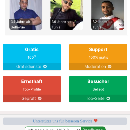
34 Jahre alt
36 Jahre alt
32 Jahre alt
Bellevue
Tunis
Tunis
Gratis
Support
%
100
100% gratis
Gratisdienste
Moderation
Ernsthaft
Besucher
Top-Profile
Beliebt
Geprüft
Top-Seite
Unterstütze uns für besseren Service