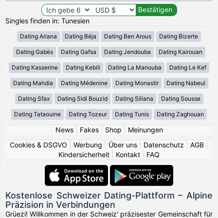
Singles finden in: Tunesien
Dating Ariana
Dating Béja
Dating Ben Arous
Dating Bizerte
Dating Gabès
Dating Gafsa
Dating Jendouba
Dating Kairouan
Dating Kasserine
Dating Kebili
Dating La Manouba
Dating Le Kef
Dating Mahdia
Dating Médenine
Dating Monastir
Dating Nabeul
Dating Sfax
Dating Sidi Bouzid
Dating Siliana
Dating Sousse
Dating Tataouine
Dating Tozeur
Dating Tunis
Dating Zaghouan
News
|
Fakes
|
Shop
|
Meinungen
Cookies & DSGVO
|
Werbung
|
Über uns
|
Datenschutz
|
AGB
|
Kindersicherheit
|
Kontakt
|
FAQ
Kostenlose Schweizer Dating-Plattform – Alpine
Präzision in Verbindungen
Grüezi! Willkommen in der Schweiz' präzisester Gemeinschaft für