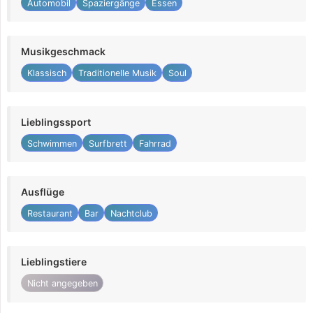
Automobil
Spaziergänge
Essen
Musikgeschmack
Klassisch
Traditionelle Musik
Soul
Lieblingssport
Schwimmen
Surfbrett
Fahrrad
Ausflüge
Restaurant
Bar
Nachtclub
Lieblingstiere
Nicht angegeben