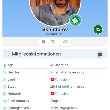
2
Skanderov
Länger her
0
Mitgliedsinformationen
Age
48 Jahre alt
Hier für
Ernsthafte Beziehung
Land
Tunesien
Tunis
Stadt
Kheireddine
,
Herkunft
Tunesien
Familienstand
Single
Bildungsniveau
Nicht angegeben