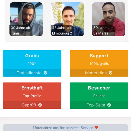
30 Jahre alt
45 Jahre alt
39 Jahre alt
Tunis
El mourouj 2
La Marsa
Gratis
Support
%
100
100% gratis
Gratisdienste
Moderation
Ernsthaft
Besucher
Top-Profile
Beliebt
Geprüft
Top-Seite
Unterstütze uns für besseren Service