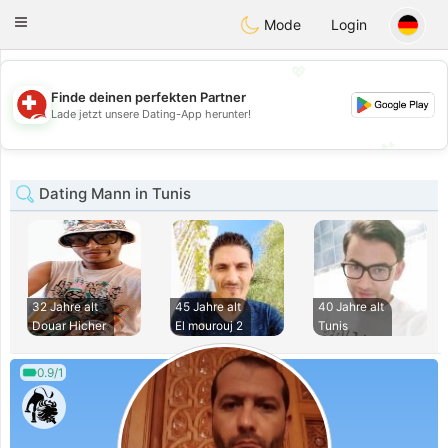
Suissi
Toggle
Mode
Login
navigation
💖
Finde deinen perfekten Partner
💖
Lade jetzt unsere Dating-App herunter!
💕
💕
Dating Mann in Tunis
32 Jahre alt
45 Jahre alt
40 Jahre alt
Douar Hicher
El mourouj 2
Tunis
0.9/1