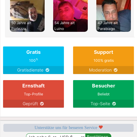
50 Jahre alt
54 Jahre alt
47 Jahre alt
Porlezza
Luino
Parabiago
Gratis
Support
%
100
100% gratis
Gratisdienste
Moderation
Ernsthaft
Besucher
Top-Profile
Beliebt
Geprüft
Top-Seite
Unterstütze uns für besseren Service