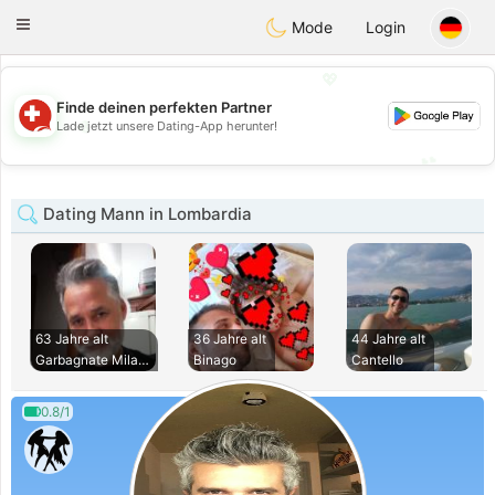
Suissi
Toggle
Mode
Login
navigation
💖
Finde deinen perfekten Partner
💖
Lade jetzt unsere Dating-App herunter!
💕
💕
Dating Mann in Lombardia
63 Jahre alt
36 Jahre alt
44 Jahre alt
Garbagnate Milanes
Binago
Cantello
0.8/1