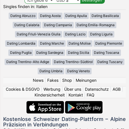
Singles finden in: Italien
Dating Abruzzo
Dating Aosta
Dating Apulia
Dating Basilicata
Dating Calabria
Dating Campania
Dating Emilia-Romagna
Dating Friuli-Venezia Giulia
Dating Lazio
Dating Liguria
Dating Lombardia
Dating Marche
Dating Molise
Dating Piemonte
Dating Puglia
Dating Sardegna
Dating Sicilia
Dating Toscana
Dating Trentino-Alto Adige
Dating Trentino-Südtirol
Dating Tuscany
Dating Umbria
Dating Veneto
News
|
Fakes
|
Shop
|
Meinungen
Cookies & DSGVO
|
Werbung
|
Über uns
|
Datenschutz
|
AGB
|
Kindersicherheit
|
Kontakt
|
FAQ
Kostenlose Schweizer Dating-Plattform – Alpine
Präzision in Verbindungen