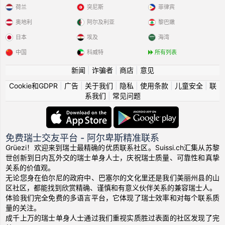
荷兰
突尼斯
菲律宾
奥地利
阿尔及利亚
黎巴嫩
日本
埃及
海湾
中国
科威特
所有列表
新闻
|
诈骗者
|
商店
|
意见
Cookie和GDPR
|
广告
|
关于我们
|
隐私
|
使用条款
|
儿童安全
|
联
系我们
|
常见问题
免费瑞士交友平台 - 阿尔卑斯精准联系
Grüezi！欢迎来到瑞士最精确的优质联系社区。Suissi.ch汇集从苏黎
世创新到日内瓦外交的瑞士单身人士，庆祝瑞士质量、可靠性和真挚
关系的价值观。
无论您身在伯尔尼的政府中、巴塞尔的文化里还是我们美丽州县的山
区社区，都能找到欣赏精确、谨慎和有意义伙伴关系的兼容瑞士人。
体验我们完全免费的多语言平台，它体现了瑞士效率和对每个联系质
量的关注。
成千上万的瑞士单身人士通过我们重视实质胜过表面的社区发现了完