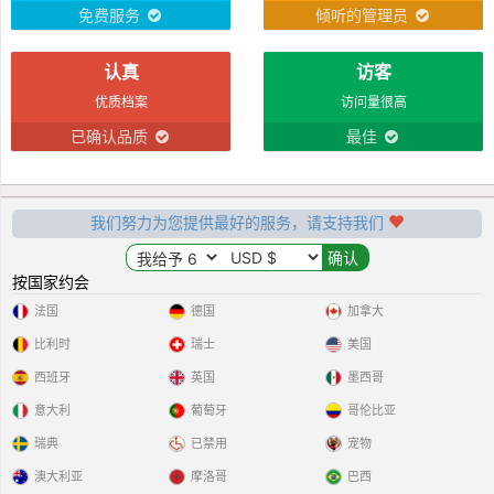
免费服务
倾听的管理员
认真
访客
优质档案
访问量很高
已确认品质
最佳
我们努力为您提供最好的服务，请支持我们
按国家约会
法国
德国
加拿大
比利时
瑞士
美国
西班牙
英国
墨西哥
意大利
葡萄牙
哥伦比亚
瑞典
已禁用
宠物
澳大利亚
摩洛哥
巴西