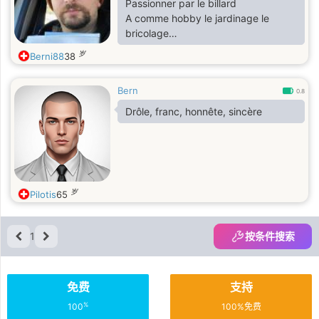
Passionner par le billard
A comme hobby le jardinage le
bricolage
Assez casanier mais sa me dérange
岁
Berni88
38
pas de sortir
Je touche un peu à tous très curieux
Bern
et aime apprendre et aller dans des
0.8
nouveau endroit sortir de ma zone
Drôle, franc, honnête, sincère
de confort
岁
Pilotis
65
1
按条件搜索
免费
支持
%
100
100%免费