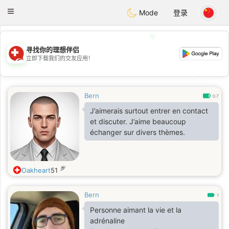
Suissi
Toggle
Mode
登录
navigation
💖
寻找你的理想伴侣
立即下载我们的交友应用！
💖
💕
💕
Bern
0.7
J’aimerais surtout entrer en contact
et discuter. J’aime beaucoup
échanger sur divers thèmes.
岁
Oakheart
51
Bern
1
Personne aimant la vie et la
adrénaline