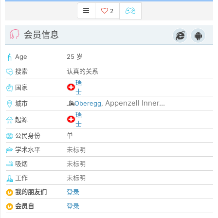
2
会员信息
Age
25 岁
搜索
认真的关系
瑞
国家
士
Appenzell Inner...
城市
Oberegg
,
瑞
起源
士
公民身份
单
学术水平
未标明
吸烟
未标明
工作
未标明
我的朋友们
登录
会员自
登录