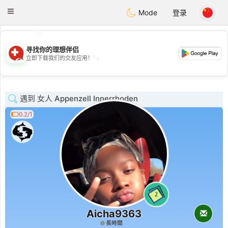
Suissi
Toggle
Mode
登录
navigation
💖
💕
寻找你的理想伴侣
💕
立即下载我们的交友应用！
💖
遇到 女人 Appenzell Innerrhoden
0.2/1
2
Aicha9363
長時間