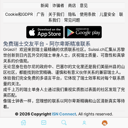
新闻
|
诈骗者
|
商店
|
意见
Cookie和GDPR
|
广告
|
关于我们
|
隐私
|
使用条款
|
儿童安全
|
联
系我们
|
常见问题
免费瑞士交友平台 - 阿尔卑斯精准联系
Grüezi！欢迎来到瑞士最精确的优质联系社区。Suissi.ch汇集从苏黎
世创新到日内瓦外交的瑞士单身人士，庆祝瑞士质量、可靠性和真挚
关系的价值观。
无论您身在伯尔尼的政府中、巴塞尔的文化里还是我们美丽州县的山
区社区，都能找到欣赏精确、谨慎和有意义伙伴关系的兼容瑞士人。
体验我们完全免费的多语言平台，它体现了瑞士效率和对每个联系质
量的关注。
成千上万的瑞士单身人士通过我们重视实质胜过表面的社区发现了完
美匹配。
像瑞士钟表一样，您理想的联系以阿尔卑斯精确和山区清新真实等待
着。
© 2026 Copyright
ISN Connect
.
All rights reserved.