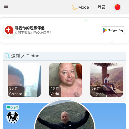
Suissi
Toggle
Mode
登录
navigation
💖
寻找你的理想伴侣
💖
立即下载我们的交友应用！
💕
💕
遇到 人 Ticino
36 岁
46 岁
59 岁
Chiasso
Vezia
Lugano
0.9/1