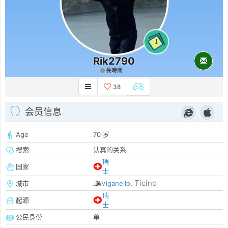
1
Rik2790
長時間
38
会员信息
Age
70 岁
搜索
认真的关系
瑞
国家
士
Ticino
城市
Viganello
,
瑞
起源
士
公民身份
单