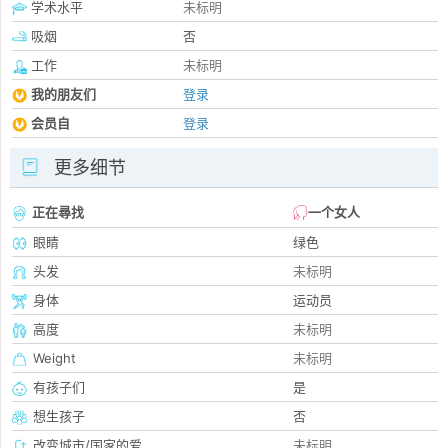
学术水平
未标明
吸烟
否
工作
未标明
我的朋友们
登录
会员自
登录
更多细节
正在尋找
一个女人
眼睛
绿色
头发
未标明
身体
运动员
高度
未标明
Weight
未标明
有孩子们
是
想生孩子
否
改变城市/国家的爱
未标明