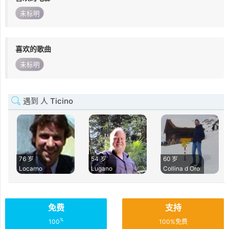
未标明
喜欢的歌曲
未标明
遇到 人 Ticino
76 岁
54 岁
60 岁
Locarno
Lugano
Collina d Oro
免费
支持
%
100
100%免费