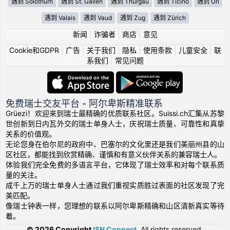
遇到 Solothurn
遇到 St. Gallen
遇到 Thurgau
遇到 Ticino
遇到 Uri
遇到 Valais
遇到 Vaud
遇到 Zug
遇到 Zürich
新闻
|
诈骗者
|
商店
|
意见
Cookie和GDPR
|
广告
|
关于我们
|
隐私
|
使用条款
|
儿童安全
|
联
系我们
|
常见问题
免费瑞士交友平台 - 阿尔卑斯精准联系
Grüezi！欢迎来到瑞士最精确的优质联系社区。Suissi.ch汇集从苏黎
世创新到日内瓦外交的瑞士单身人士，庆祝瑞士质量、可靠性和真挚
关系的价值观。
无论您身在伯尔尼的政府中、巴塞尔的文化里还是我们美丽州县的山
区社区，都能找到欣赏精确、谨慎和有意义伙伴关系的兼容瑞士人。
体验我们完全免费的多语言平台，它体现了瑞士效率和对每个联系质
量的关注。
成千上万的瑞士单身人士通过我们重视实质胜过表面的社区发现了完
美匹配。
像瑞士钟表一样，您理想的联系以阿尔卑斯精确和山区清新真实等待
着。
© 2026 Copyright
ISN Connect
.
All rights reserved.