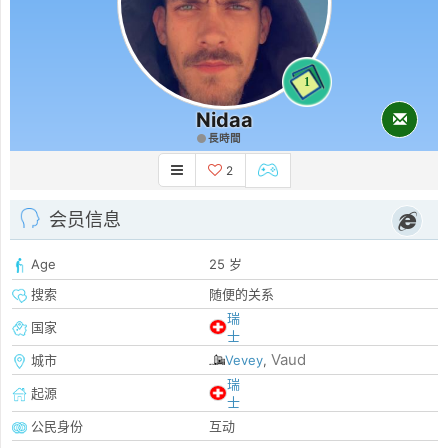
1
Nidaa
長時間
2
会员信息
Age
25 岁
搜索
随便的关系
瑞
国家
士
Vaud
城市
Vevey
,
瑞
起源
士
公民身份
互动