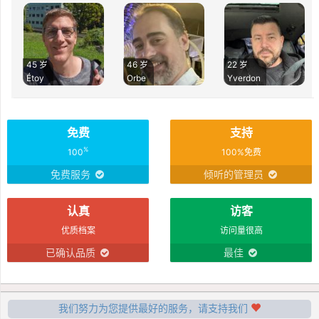
45 岁
46 岁
22 岁
Étoy
Orbe
Yverdon
免费
支持
%
100
100%免费
免费服务
倾听的管理员
认真
访客
优质档案
访问量很高
已确认品质
最佳
我们努力为您提供最好的服务，请支持我们