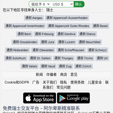
在以下地区寻找单身人士： 瑞士
遇到 Aargau
遇到 Appenzell Ausserrhoden
遇到 Appenzell Innerrhoden
遇到 Appenzell Outer Rhodes
遇到 Basel
遇到 Bern
遇到 Fribourg
遇到 Genève
遇到 Glarus
遇到 Graubünden
遇到 Jura
遇到 Luzern
遇到 Neuchâtel
遇到 Nidwalden
遇到 Obwalden
遇到 Schaffhausen
遇到 Schwyz
遇到 Solothurn
遇到 St. Gallen
遇到 Thurgau
遇到 Ticino
遇到 Uri
遇到 Valais
遇到 Vaud
遇到 Zug
遇到 Zürich
新闻
|
诈骗者
|
商店
|
意见
Cookie和GDPR
|
广告
|
关于我们
|
隐私
|
使用条款
|
儿童安全
|
联
系我们
|
常见问题
免费瑞士交友平台 - 阿尔卑斯精准联系