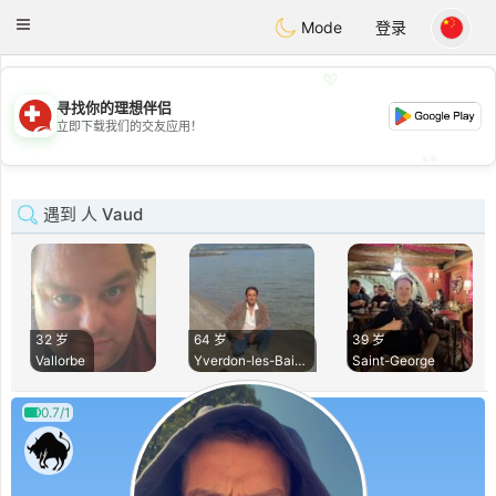
Suissi
Toggle
Mode
登录
navigation
💖
寻找你的理想伴侣
💖
立即下载我们的交友应用！
💕
💕
遇到 人 Vaud
32 岁
64 岁
39 岁
Vallorbe
Yverdon-les-Bains
Saint-George
0.7/1