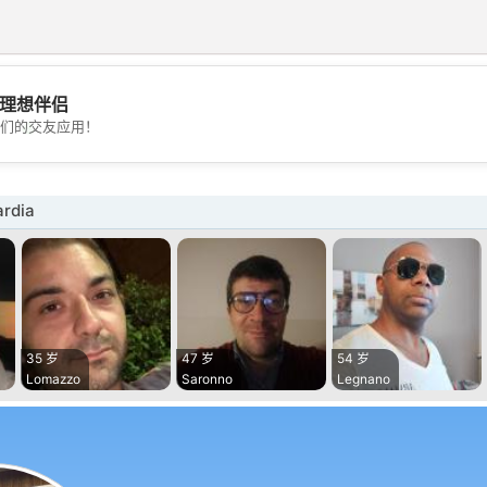
理想伴侣
💖
们的交友应用！
💕
rdia
35 岁
47 岁
54 岁
Lomazzo
Saronno
Legnano