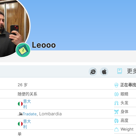
Leooo
2
更
26 岁
正在尋找
随便的关系
眼睛
意大
头发
利
身体
Lombardia
Tradate
,
高度
意大
利
Weight
单