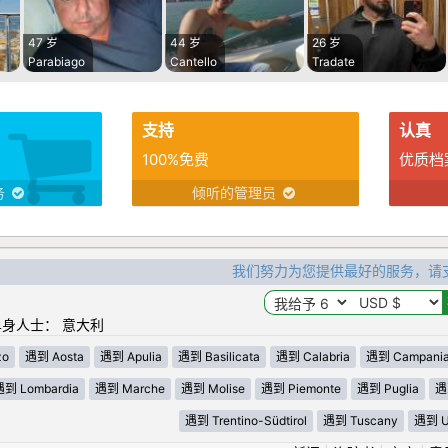
47 岁
44 岁
26 岁
Parabiago
Cantello
Tradate
支持
认真
100%免费
优质档
务
倾听的管理员
我们努力为您提供最好的服务，请
身人士： 意大利
zo
遇到 Aosta
遇到 Apulia
遇到 Basilicata
遇到 Calabria
遇到 Campani
遇到 Lombardia
遇到 Marche
遇到 Molise
遇到 Piemonte
遇到 Puglia
遇
遇到 Trentino-Südtirol
遇到 Tuscany
遇到 U