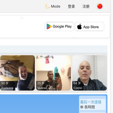
Mode
登录
注册
💖
💕
50 岁
25 岁
64 岁
Porlezza
Varese
Como
最后一次连接
長時間