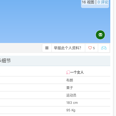
16 视图 |
0 评论
举报此个人资料？
5
多细节
一个女人
布朗
栗子
运动员
183 cm
95 Kg