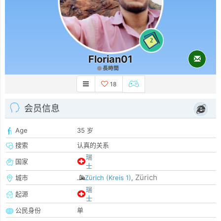
2
Florian01
長時間
18
会员信息
Age
35 岁
搜索
认真的关系
瑞
国家
士
Zürich
城市
Zürich (Kreis 1)
,
瑞
起源
士
公民身份
单