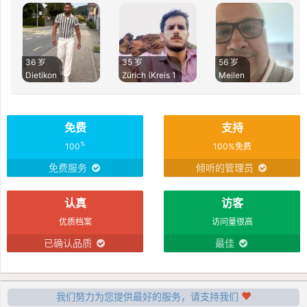
36 岁
35 岁
56 岁
Dietikon
Zürich (Kreis 1
Meilen
免费
支持
%
100
100%免费
免费服务
倾听的管理员
认真
访客
优质档案
访问量很高
已确认品质
最佳
我们努力为您提供最好的服务，请支持我们