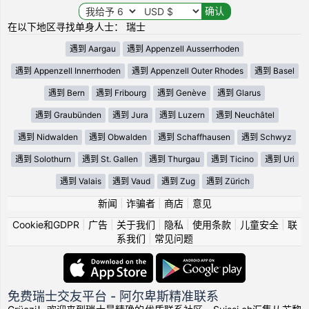
在以下地区寻找单身人士： 瑞士
遇到 Aargau
遇到 Appenzell Ausserrhoden
遇到 Appenzell Innerrhoden
遇到 Appenzell Outer Rhodes
遇到 Basel
遇到 Bern
遇到 Fribourg
遇到 Genève
遇到 Glarus
遇到 Graubünden
遇到 Jura
遇到 Luzern
遇到 Neuchâtel
遇到 Nidwalden
遇到 Obwalden
遇到 Schaffhausen
遇到 Schwyz
遇到 Solothurn
遇到 St. Gallen
遇到 Thurgau
遇到 Ticino
遇到 Uri
遇到 Valais
遇到 Vaud
遇到 Zug
遇到 Zürich
新闻
|
诈骗者
|
商店
|
意见
Cookie和GDPR
|
广告
|
关于我们
|
隐私
|
使用条款
|
儿童安全
|
联
系我们
|
常见问题
免费瑞士交友平台 - 阿尔卑斯精准联系