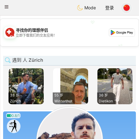
Suissi
Toggle
Mode
登录
navigation
💖
寻找你的理想伴侣
💖
立即下载我们的交友应用！
💕
💕
遇到 人 Zürich
38 岁
55 岁
36 岁
Zürich
Winterthur
Dietikon
0.8/1