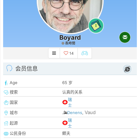
1
Boyard
長時間
14
会员信息
Age
65 岁
搜索
认真的关系
瑞
国家
士
Vaud
城市
Denens
,
瑞
起源
士
公民身份
鳏夫