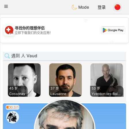
Suissi
Toggle
Mode
登录
navigation
💖
寻找你的理想伴侣
💖
立即下载我们的交友应用！
💕
💕
遇到 人 Vaud
45 岁
37 岁
53 岁
Cossonay
Lausanne
Yverdon-les-Bains
0.3/1