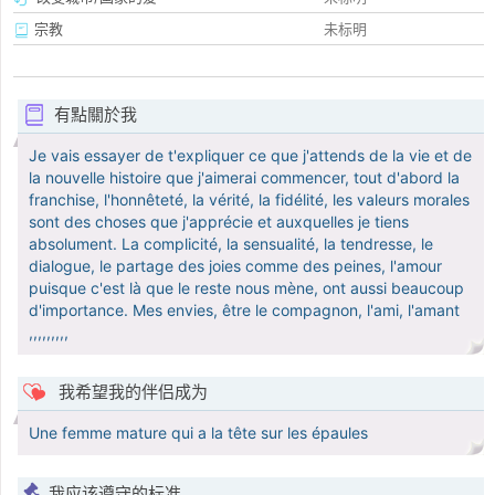
宗教
未标明
有點關於我
Je vais essayer de t'expliquer ce que j'attends de la vie et de
la nouvelle histoire que j'aimerai commencer, tout d'abord la
franchise, l'honnêteté, la vérité, la fidélité, les valeurs morales
sont des choses que j'apprécie et auxquelles je tiens
absolument. La complicité, la sensualité, la tendresse, le
dialogue, le partage des joies comme des peines, l'amour
puisque c'est là que le reste nous mène, ont aussi beaucoup
d'importance. Mes envies, être le compagnon, l'ami, l'amant
,,,,,,,,,
我希望我的伴侣成为
Une femme mature qui a la tête sur les épaules
我应该遵守的标准