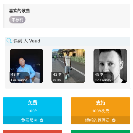
喜欢的歌曲
未标明
遇到 人 Vaud
48 岁
42 岁
45 岁
Lausanne
Pully
Cossonay
免费
支持
%
100
100%免费
免费服务
倾听的管理员