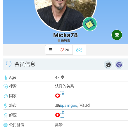
1
Micka78
長時間
20
会员信息
Age
47 岁
搜索
认真的关系
瑞
国家
士
Vaud
城市
Épalinges
,
瑞
起源
士
公民身份
离婚