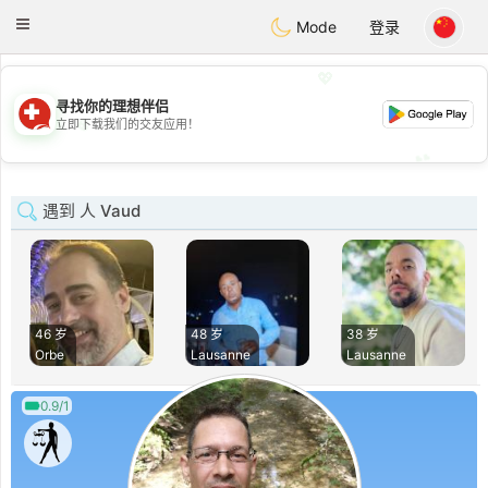
Suissi
Toggle
Mode
登录
navigation
💖
寻找你的理想伴侣
💖
立即下载我们的交友应用！
💕
💕
遇到 人 Vaud
46 岁
48 岁
38 岁
Orbe
Lausanne
Lausanne
0.9/1