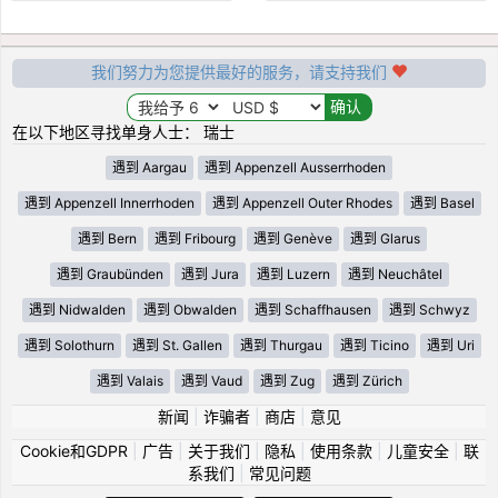
我们努力为您提供最好的服务，请支持我们
在以下地区寻找单身人士： 瑞士
遇到 Aargau
遇到 Appenzell Ausserrhoden
遇到 Appenzell Innerrhoden
遇到 Appenzell Outer Rhodes
遇到 Basel
遇到 Bern
遇到 Fribourg
遇到 Genève
遇到 Glarus
遇到 Graubünden
遇到 Jura
遇到 Luzern
遇到 Neuchâtel
遇到 Nidwalden
遇到 Obwalden
遇到 Schaffhausen
遇到 Schwyz
遇到 Solothurn
遇到 St. Gallen
遇到 Thurgau
遇到 Ticino
遇到 Uri
遇到 Valais
遇到 Vaud
遇到 Zug
遇到 Zürich
新闻
|
诈骗者
|
商店
|
意见
Cookie和GDPR
|
广告
|
关于我们
|
隐私
|
使用条款
|
儿童安全
|
联
系我们
|
常见问题