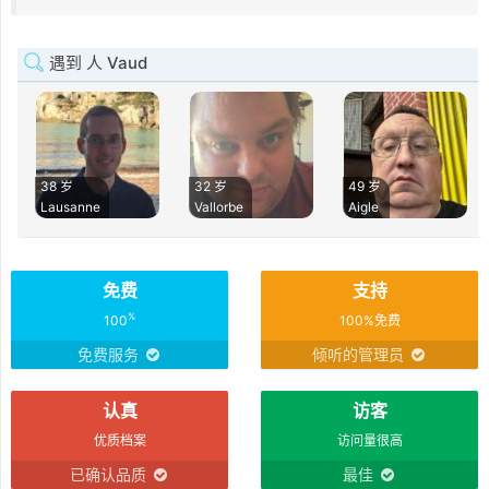
遇到 人 Vaud
38 岁
32 岁
49 岁
Lausanne
Vallorbe
Aigle
免费
支持
%
100
100%免费
免费服务
倾听的管理员
认真
访客
优质档案
访问量很高
已确认品质
最佳