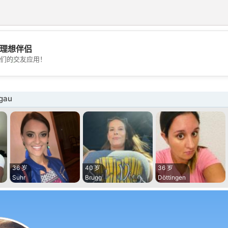
理想伴侣
💖
们的交友应用！
💕
gau
36 岁
40 岁
36 岁
Suhr
Brugg
Döttingen