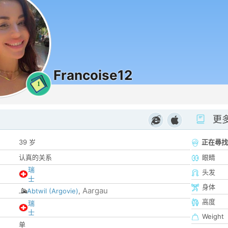
Francoise12
1
更
39 岁
正在尋找
认真的关系
眼睛
瑞
头发
士
身体
Aargau
Abtwil (Argovie)
,
高度
瑞
士
Weight
单