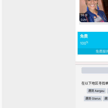
36 岁
Suhr
免费
%
100
免费服
在以下地区寻找单
遇到 Aargau
遇到 Glarus
遇到