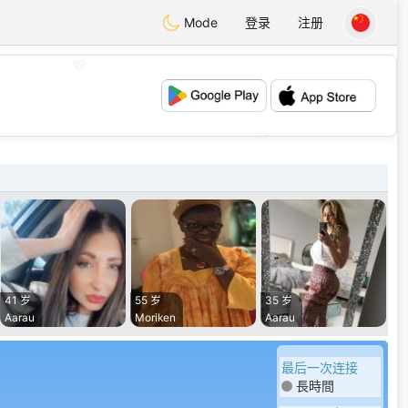
Mode
登录
注册
💖
💕
41 岁
55 岁
35 岁
Aarau
Moriken
Aarau
最后一次连接
長時間