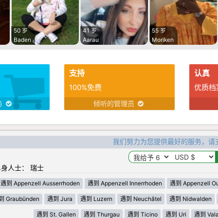
50 岁
41 岁
55 岁
Baden
Aarau
Moriken
支持
认真
100%免费
优质档
务
倾听的管理员
我们努力为您提供最好的服务，请
身人士： 瑞士
遇到 Appenzell Ausserrhoden
遇到 Appenzell Innerrhoden
遇到 Appenzell Ou
 Graubünden
遇到 Jura
遇到 Luzern
遇到 Neuchâtel
遇到 Nidwalden
遇到 St. Gallen
遇到 Thurgau
遇到 Ticino
遇到 Uri
遇到 Vala