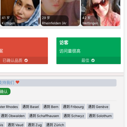
41 岁
29 岁
42 岁
Küttigen
Rheinfelden (Ar
Wettingen
访客
案
访问量很高
已确认品质
最佳
支持我们
ter Rhodes
遇到 Basel
遇到 Bern
遇到 Fribourg
遇到 Genève
遇到 Obwalden
遇到 Schaffhausen
遇到 Schwyz
遇到 Solothurn
is
遇到 Vaud
遇到 Zug
遇到 Zürich