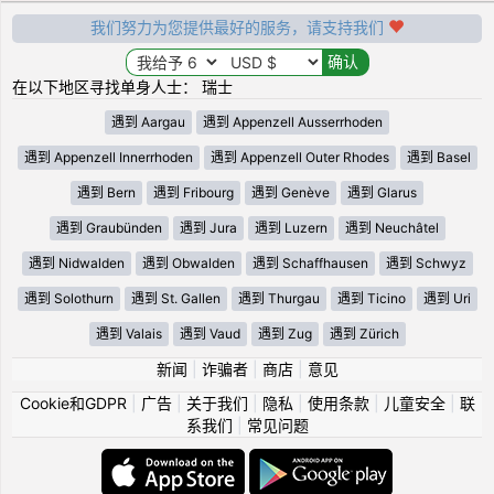
我们努力为您提供最好的服务，请支持我们
在以下地区寻找单身人士： 瑞士
遇到 Aargau
遇到 Appenzell Ausserrhoden
遇到 Appenzell Innerrhoden
遇到 Appenzell Outer Rhodes
遇到 Basel
遇到 Bern
遇到 Fribourg
遇到 Genève
遇到 Glarus
遇到 Graubünden
遇到 Jura
遇到 Luzern
遇到 Neuchâtel
遇到 Nidwalden
遇到 Obwalden
遇到 Schaffhausen
遇到 Schwyz
遇到 Solothurn
遇到 St. Gallen
遇到 Thurgau
遇到 Ticino
遇到 Uri
遇到 Valais
遇到 Vaud
遇到 Zug
遇到 Zürich
新闻
|
诈骗者
|
商店
|
意见
Cookie和GDPR
|
广告
|
关于我们
|
隐私
|
使用条款
|
儿童安全
|
联
系我们
|
常见问题