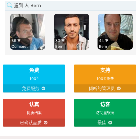
遇到 人 Bern
39 岁
33 岁
44 岁
Cormoret
Bern
Bern
免费
支持
%
100
100%免费
免费服务
倾听的管理员
认真
访客
优质档案
访问量很高
已确认品质
最佳