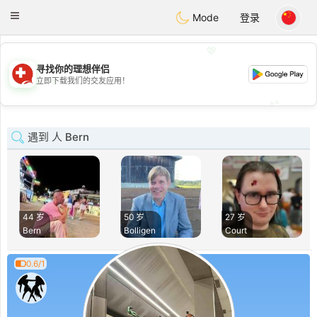
Suissi
Toggle
Mode
登录
navigation
💖
寻找你的理想伴侣
💖
立即下载我们的交友应用！
💕
💕
遇到 人 Bern
44 岁
50 岁
27 岁
Bern
Bolligen
Court
0.6/1