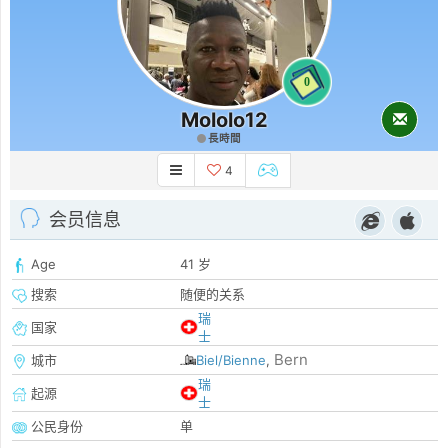
0
Mololo12
長時間
4
会员信息
Age
41 岁
搜索
随便的关系
瑞
国家
士
Bern
城市
Biel/Bienne
,
瑞
起源
士
公民身份
单