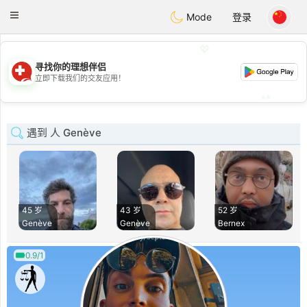
Suissi
Toggle
Mode
登录
navigation
💖
寻找你的理想伴侣
💖
立即下载我们的交友应用！
💕
💕
遇到 人 Genève
45 岁
43 岁
52 岁
Genève
Genève
Bernex
0.9/1