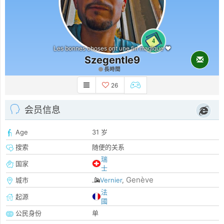
4
Les bonnes choses ont une fin magique ❤️
Szegentle9
長時間
26
会员信息
Age
31 岁
搜索
随便的关系
瑞
国家
士
Genève
城市
Vernier
,
法
起源
國
公民身份
单