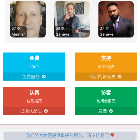
67 岁
66 岁
37 岁
Meinier
Genève
Genève
免费
支持
%
100
100%免费
免费服务
倾听的管理员
认真
访客
优质档案
访问量很高
已确认品质
最佳
我们努力为您提供最好的服务，请支持我们