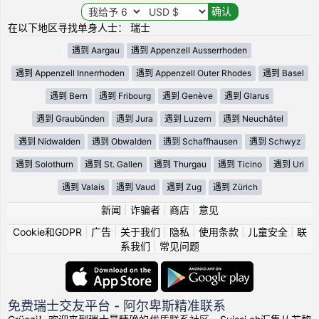
在以下地区寻找单身人士： 瑞士
遇到 Aargau
遇到 Appenzell Ausserrhoden
遇到 Appenzell Innerrhoden
遇到 Appenzell Outer Rhodes
遇到 Basel
遇到 Bern
遇到 Fribourg
遇到 Genève
遇到 Glarus
遇到 Graubünden
遇到 Jura
遇到 Luzern
遇到 Neuchâtel
遇到 Nidwalden
遇到 Obwalden
遇到 Schaffhausen
遇到 Schwyz
遇到 Solothurn
遇到 St. Gallen
遇到 Thurgau
遇到 Ticino
遇到 Uri
遇到 Valais
遇到 Vaud
遇到 Zug
遇到 Zürich
新闻
|
诈骗者
|
商店
|
意见
Cookie和GDPR
|
广告
|
关于我们
|
隐私
|
使用条款
|
儿童安全
|
联
系我们
|
常见问题
免费瑞士交友平台 - 阿尔卑斯精准联系