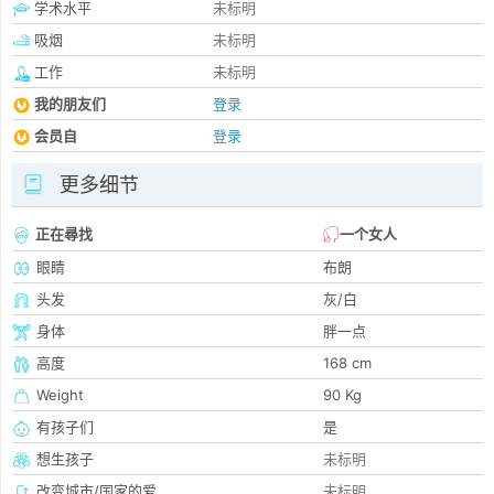
学术水平
未标明
吸烟
未标明
工作
未标明
我的朋友们
登录
会员自
登录
更多细节
正在尋找
一个女人
眼睛
布朗
头发
灰/白
身体
胖一点
高度
168 cm
Weight
90 Kg
有孩子们
是
想生孩子
未标明
改变城市/国家的爱
未标明