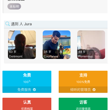
未标明
遇到 人 Jura
63 岁
34 岁
48 岁
Delémont
Courfaivre
Porrentruy
免费
支持
%
100
100%免费
免费服务
倾听的管理员
认真
访客
优质档案
访问量很高