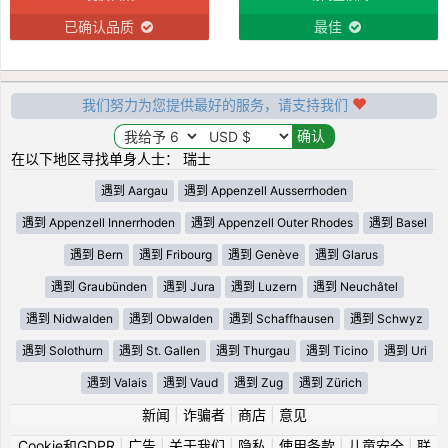
已确认品质
最佳
我们努力为您提供最好的服务，请支持我们
在以下地区寻找单身人士： 瑞士
遇到 Aargau
遇到 Appenzell Ausserrhoden
遇到 Appenzell Innerrhoden
遇到 Appenzell Outer Rhodes
遇到 Basel
遇到 Bern
遇到 Fribourg
遇到 Genève
遇到 Glarus
遇到 Graubünden
遇到 Jura
遇到 Luzern
遇到 Neuchâtel
遇到 Nidwalden
遇到 Obwalden
遇到 Schaffhausen
遇到 Schwyz
遇到 Solothurn
遇到 St. Gallen
遇到 Thurgau
遇到 Ticino
遇到 Uri
遇到 Valais
遇到 Vaud
遇到 Zug
遇到 Zürich
新闻
|
诈骗者
|
商店
|
意见
Cookie和GDPR
|
广告
|
关于我们
|
隐私
|
使用条款
|
儿童安全
|
联