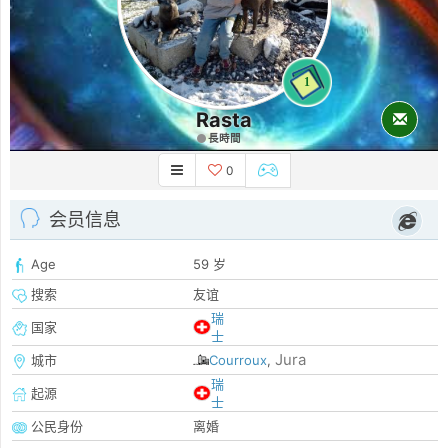
1
Rasta
長時間
0
会员信息
Age
59 岁
搜索
友谊
瑞
国家
士
Jura
城市
Courroux
,
瑞
起源
士
公民身份
离婚