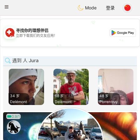
Suissi
Toggle
Mode
登录
navigation
💖
💖
寻找你的理想伴侣
立即下载我们的交友应用！
💕
💕
遇到 人 Jura
34 岁
68 岁
48 岁
Delémont
Delémont
Porrentruy
0.9/1